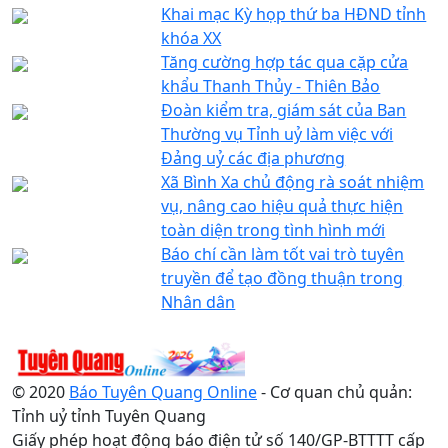
Khai mạc Kỳ họp thứ ba HĐND tỉnh
khóa XX
Tăng cường hợp tác qua cặp cửa
khẩu Thanh Thủy - Thiên Bảo
Đoàn kiểm tra, giám sát của Ban
Thường vụ Tỉnh uỷ làm việc với
Đảng uỷ các địa phương
Xã Bình Xa chủ động rà soát nhiệm
vụ, nâng cao hiệu quả thực hiện
toàn diện trong tình hình mới
Báo chí cần làm tốt vai trò tuyên
truyền để tạo đồng thuận trong
Nhân dân
© 2020
Báo Tuyên Quang Online
- Cơ quan chủ quản:
Tỉnh uỷ tỉnh Tuyên Quang
Giấy phép hoạt động báo điện tử số 140/GP-BTTTT cấp