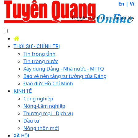
En |
Vi
Toggle main menu visibility
THỜI SỰ - CHÍNH TRỊ
Tin trong tỉnh
Tin trong nước
Xây dựng Đảng - Nhà nước - MTTQ
Bảo vệ nền tảng tư tưởng của Đảng
Đạo đức Hồ Chí Minh
KINH TẾ
Công nghiệp
Nông-Lâm nghiệp
Thương mại - Dịch vụ
Đầu tư
Nông thôn mới
XÃ HỘI