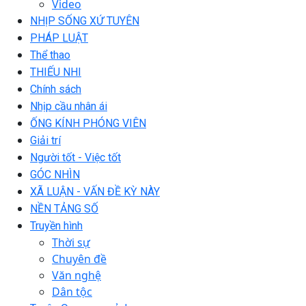
Video
NHỊP SỐNG XỨ TUYÊN
PHÁP LUẬT
Thể thao
THIẾU NHI
Chính sách
Nhịp cầu nhân ái
ỐNG KÍNH PHÓNG VIÊN
Giải trí
Người tốt - Việc tốt
GÓC NHÌN
XÃ LUẬN - VẤN ĐỀ KỲ NÀY
NỀN TẢNG SỐ
Truyền hình
Thời sự
Chuyên đề
Văn nghệ
Dân tộc