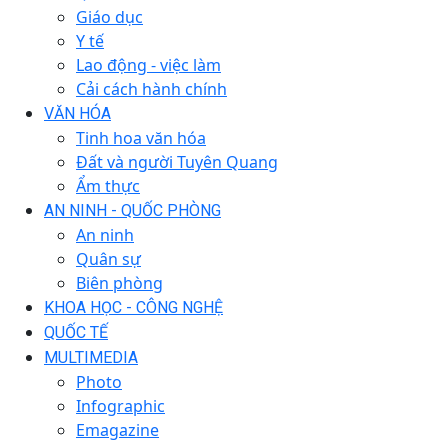
Giáo dục
Y tế
Lao động - việc làm
Cải cách hành chính
VĂN HÓA
Tinh hoa văn hóa
Đất và người Tuyên Quang
Ẩm thực
AN NINH - QUỐC PHÒNG
An ninh
Quân sự
Biên phòng
KHOA HỌC - CÔNG NGHỆ
QUỐC TẾ
MULTIMEDIA
Photo
Infographic
Emagazine