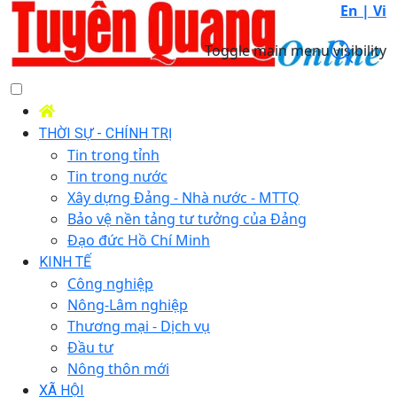
En |
Vi
Toggle main menu visibility
THỜI SỰ - CHÍNH TRỊ
Tin trong tỉnh
Tin trong nước
Xây dựng Đảng - Nhà nước - MTTQ
Bảo vệ nền tảng tư tưởng của Đảng
Đạo đức Hồ Chí Minh
KINH TẾ
Công nghiệp
Nông-Lâm nghiệp
Thương mại - Dịch vụ
Đầu tư
Nông thôn mới
XÃ HỘI