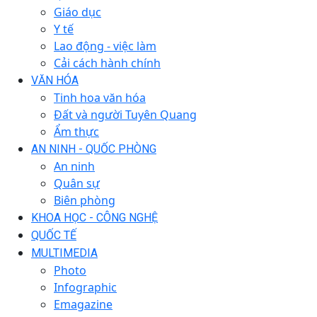
Giáo dục
Y tế
Lao động - việc làm
Cải cách hành chính
VĂN HÓA
Tinh hoa văn hóa
Đất và người Tuyên Quang
Ẩm thực
AN NINH - QUỐC PHÒNG
An ninh
Quân sự
Biên phòng
KHOA HỌC - CÔNG NGHỆ
QUỐC TẾ
MULTIMEDIA
Photo
Infographic
Emagazine