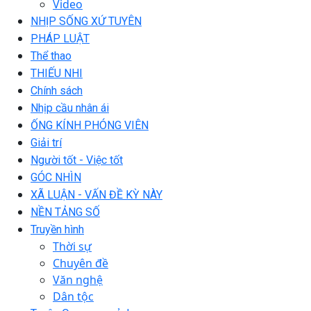
Video
NHỊP SỐNG XỨ TUYÊN
PHÁP LUẬT
Thể thao
THIẾU NHI
Chính sách
Nhịp cầu nhân ái
ỐNG KÍNH PHÓNG VIÊN
Giải trí
Người tốt - Việc tốt
GÓC NHÌN
XÃ LUẬN - VẤN ĐỀ KỲ NÀY
NỀN TẢNG SỐ
Truyền hình
Thời sự
Chuyên đề
Văn nghệ
Dân tộc