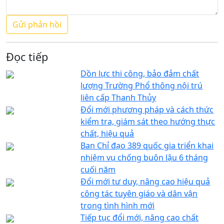
Đọc tiếp
Dồn lực thi công, bảo đảm chất
lượng Trường Phổ thông nội trú
liên cấp Thanh Thủy
Đổi mới phương pháp và cách thức
kiểm tra, giám sát theo hướng thực
chất, hiệu quả
Ban Chỉ đạo 389 quốc gia triển khai
nhiệm vụ chống buôn lậu 6 tháng
cuối năm
Đổi mới tư duy, nâng cao hiệu quả
công tác tuyên giáo và dân vận
trong tình hình mới
Tiếp tục đổi mới, nâng cao chất