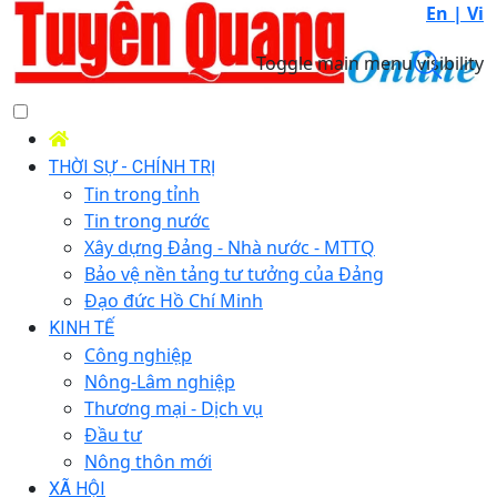
En |
Vi
Toggle main menu visibility
THỜI SỰ - CHÍNH TRỊ
Tin trong tỉnh
Tin trong nước
Xây dựng Đảng - Nhà nước - MTTQ
Bảo vệ nền tảng tư tưởng của Đảng
Đạo đức Hồ Chí Minh
KINH TẾ
Công nghiệp
Nông-Lâm nghiệp
Thương mại - Dịch vụ
Đầu tư
Nông thôn mới
XÃ HỘI