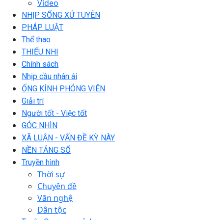
Video
NHỊP SỐNG XỨ TUYÊN
PHÁP LUẬT
Thể thao
THIẾU NHI
Chính sách
Nhịp cầu nhân ái
ỐNG KÍNH PHÓNG VIÊN
Giải trí
Người tốt - Việc tốt
GÓC NHÌN
XÃ LUẬN - VẤN ĐỀ KỲ NÀY
NỀN TẢNG SỐ
Truyền hình
Thời sự
Chuyên đề
Văn nghệ
Dân tộc