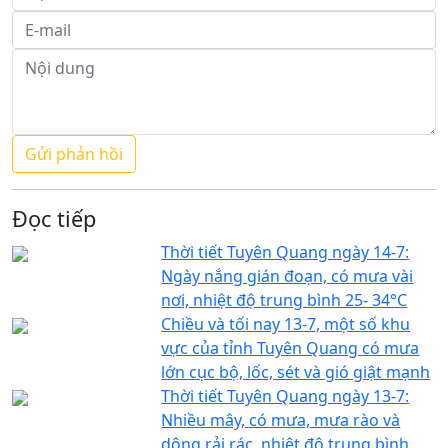
Đọc tiếp
Thời tiết Tuyên Quang ngày 14-7:
Ngày nắng gián đoạn, có mưa vài
nơi, nhiệt độ trung bình 25- 34°C
Chiều và tối nay 13-7, một số khu
vực của tỉnh Tuyên Quang có mưa
lớn cục bộ, lốc, sét và gió giật mạnh
Thời tiết Tuyên Quang ngày 13-7:
Nhiều mây, có mưa, mưa rào và
dông rải rác, nhiệt độ trung bình