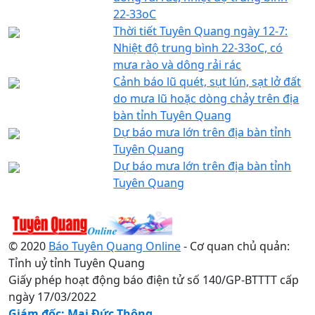
22-33oC
Thời tiết Tuyên Quang ngày 12-7:
Nhiệt độ trung bình 22-33oC, có
mưa rào và dông rải rác
Cảnh báo lũ quét, sụt lún, sạt lở đất
do mưa lũ hoặc dòng chảy trên địa
bàn tỉnh Tuyên Quang
Dự báo mưa lớn trên địa bàn tỉnh
Tuyên Quang
Dự báo mưa lớn trên địa bàn tỉnh
Tuyên Quang
© 2020
Báo Tuyên Quang Online
- Cơ quan chủ quản:
Tỉnh uỷ tỉnh Tuyên Quang
Giấy phép hoạt động báo điện tử số 140/GP-BTTTT cấp
ngày 17/03/2022
Giám đốc: Mai Đức Thông