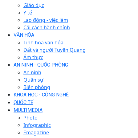
Giáo dục
Y tế
Lao động - việc làm
Cải cách hành chính
VĂN HÓA
Tinh hoa văn hóa
Đất và người Tuyên Quang
Ẩm thực
AN NINH - QUỐC PHÒNG
An ninh
Quân sự
Biên phòng
KHOA HỌC - CÔNG NGHỆ
QUỐC TẾ
MULTIMEDIA
Photo
Infographic
Emagazine