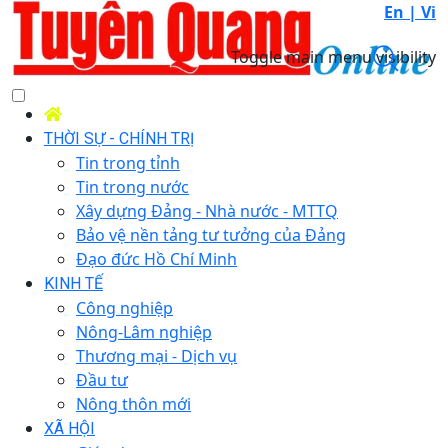
En |
Vi
Toggle main menu visibility
THỜI SỰ - CHÍNH TRỊ
Tin trong tỉnh
Tin trong nước
Xây dựng Đảng - Nhà nước - MTTQ
Bảo vệ nền tảng tư tưởng của Đảng
Đạo đức Hồ Chí Minh
KINH TẾ
Công nghiệp
Nông-Lâm nghiệp
Thương mại - Dịch vụ
Đầu tư
Nông thôn mới
XÃ HỘI