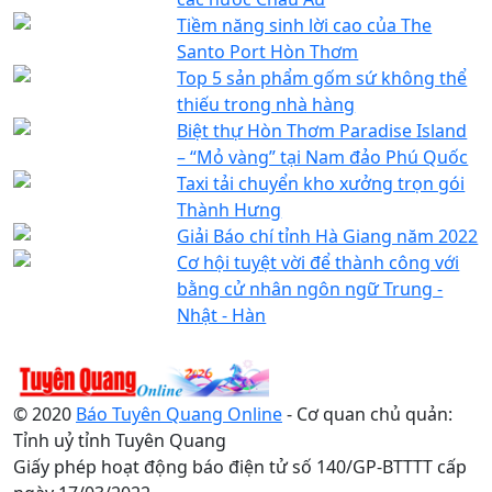
Tiềm năng sinh lời cao của The
Santo Port Hòn Thơm
Top 5 sản phẩm gốm sứ không thể
thiếu trong nhà hàng
Biệt thự Hòn Thơm Paradise Island
– “Mỏ vàng” tại Nam đảo Phú Quốc
Taxi tải chuyển kho xưởng trọn gói
Thành Hưng
Giải Báo chí tỉnh Hà Giang năm 2022
Cơ hội tuyệt vời để thành công với
bằng cử nhân ngôn ngữ Trung -
Nhật - Hàn
© 2020
Báo Tuyên Quang Online
- Cơ quan chủ quản:
Tỉnh uỷ tỉnh Tuyên Quang
Giấy phép hoạt động báo điện tử số 140/GP-BTTTT cấp