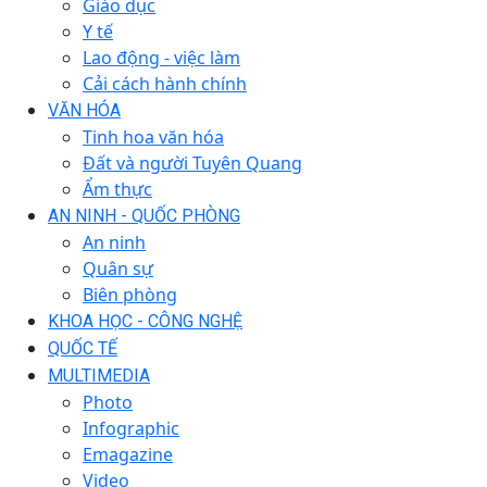
Giáo dục
Y tế
Lao động - việc làm
Cải cách hành chính
VĂN HÓA
Tinh hoa văn hóa
Đất và người Tuyên Quang
Ẩm thực
AN NINH - QUỐC PHÒNG
An ninh
Quân sự
Biên phòng
KHOA HỌC - CÔNG NGHỆ
QUỐC TẾ
MULTIMEDIA
Photo
Infographic
Emagazine
Video