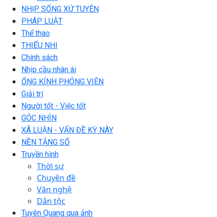
NHỊP SỐNG XỨ TUYÊN
PHÁP LUẬT
Thể thao
THIẾU NHI
Chính sách
Nhịp cầu nhân ái
ỐNG KÍNH PHÓNG VIÊN
Giải trí
Người tốt - Việc tốt
GÓC NHÌN
XÃ LUẬN - VẤN ĐỀ KỲ NÀY
NỀN TẢNG SỐ
Truyền hình
Thời sự
Chuyên đề
Văn nghệ
Dân tộc
Tuyên Quang qua ảnh