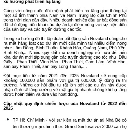
xu hướng phát triển hạ tầng
Cùng với công cuộc đổi mệnh phát triển hạ tầng giao thông tại
một số tỉnh thành phía Nam và Nam Trung Bộ của Chính Phủ
trong thời gian gần đây. Nhiều doanh nghiệp đầu tư bất động sản
đã chủ động triển khai các dự án tại điểm nóng với sự hiện diện
của sân bay và các tuyến đường cao tốc.
Trong xu hướng đó thì tập đoàn bất động sản Novaland cũng cho
ra mắt hàng loạt các dự án mới của mình tại nhiều điểm nóng
như: Lâm Đồng, Bình Thuận, Khánh Hòa, Quảng Nam, Phú Yên,
Bình Định,... Nhiều quỹ đất mà doanh nghiệp sở hữu để triển
khai dự án mới tập trung gần các tuyến đường cao tốc như: Dầu
Giây - Phan Thiết, Vĩnh Hảo - Phan Thiết, Cam Lâm -Vĩnh Hảo,
sân bay Phan Thiết, sân bay Long Thành,....
Đặt mục tiêu từ năm 2021 đến 2025 Novaland sẽ cung cấp
khoảng 100.000 sản phẩm với giá trị 600.000 tỷ đồng ra thị
trường. Những cơ hội đầu tư rất lớn bởi các dự án này được
nhận định sẽ tăng cường về mặt giá trị nhanh chóng khi hạ tầng
được hoàn thiện và đưa vào hoạt động.
Cập nhật quy định chiến lược của Novaland từ 2022 đến
2025
TP Hồ Chí Minh - với sự kiện ra mắt dự án tại Nhà Bè có
tên thương mại chính thức Grand Sentosa với 2.000 căn hộ