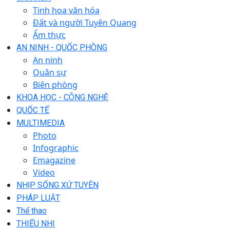
Tinh hoa văn hóa
Đất và người Tuyên Quang
Ẩm thực
AN NINH - QUỐC PHÒNG
An ninh
Quân sự
Biên phòng
KHOA HỌC - CÔNG NGHỆ
QUỐC TẾ
MULTIMEDIA
Photo
Infographic
Emagazine
Video
NHỊP SỐNG XỨ TUYÊN
PHÁP LUẬT
Thể thao
THIẾU NHI