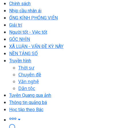
Chính sách
Nhịp cầu nhân ái
ỐNG KÍNH PHÓNG VIÊN
Giải trí
Người tốt - Việc tốt
GÓC NHÌN
XÃ LUẬN - VẤN ĐỀ KỲ NÀY
NỀN TẢNG SỐ
Truyền hình
Thời sự
Chuyên đề
Văn nghệ
Dân tộc
Tuyên Quang qua ảnh
Thông tin quảng bá
Học tập theo Bác