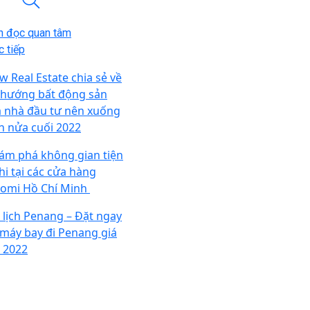
n đọc quan tâm
 tiếp
w Real Estate chia sẻ về
 hướng bất động sản
 nhà đầu tư nên xuống
ền nửa cuối 2022
ám phá không gian tiện
hi tại các cửa hàng
aomi Hồ Chí Minh
 lịch Penang – Đặt ngay
 máy bay đi Penang giá
t 2022