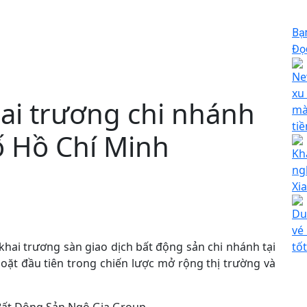
Bạ
Đọc
Ne
xu
ai trương chi nhánh
mà
ti
ố Hồ Chí Minh
Kh
ng
Xi
Du
vé
hai trương sàn giao dịch bất động sản chi nhánh tại
tố
ặt đầu tiên trong chiến lược mở rộng thị trường và