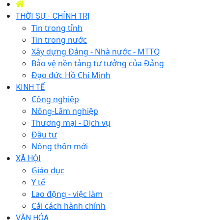
THỜI SỰ - CHÍNH TRỊ
Tin trong tỉnh
Tin trong nước
Xây dựng Đảng - Nhà nước - MTTQ
Bảo vệ nền tảng tư tưởng của Đảng
Đạo đức Hồ Chí Minh
KINH TẾ
Công nghiệp
Nông-Lâm nghiệp
Thương mại - Dịch vụ
Đầu tư
Nông thôn mới
XÃ HỘI
Giáo dục
Y tế
Lao động - việc làm
Cải cách hành chính
VĂN HÓA