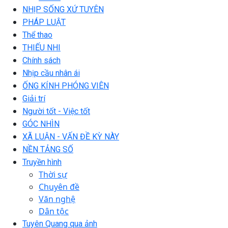
NHỊP SỐNG XỨ TUYÊN
PHÁP LUẬT
Thể thao
THIẾU NHI
Chính sách
Nhịp cầu nhân ái
ỐNG KÍNH PHÓNG VIÊN
Giải trí
Người tốt - Việc tốt
GÓC NHÌN
XÃ LUẬN - VẤN ĐỀ KỲ NÀY
NỀN TẢNG SỐ
Truyền hình
Thời sự
Chuyên đề
Văn nghệ
Dân tộc
Tuyên Quang qua ảnh