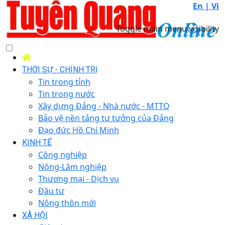
En |
Vi
Toggle main menu visibility
THỜI SỰ - CHÍNH TRỊ
Tin trong tỉnh
Tin trong nước
Xây dựng Đảng - Nhà nước - MTTQ
Bảo vệ nền tảng tư tưởng của Đảng
Đạo đức Hồ Chí Minh
KINH TẾ
Công nghiệp
Nông-Lâm nghiệp
Thương mại - Dịch vụ
Đầu tư
Nông thôn mới
XÃ HỘI