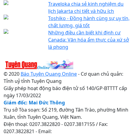
Traveloka chia sẻ kinh nghiệm du
lịch Jakarta chi tiết và hữu ích
Toshiko - Đồng hành cùng sự uy tín,
chất lượng, giá tốt
Những điều cần biết khi định cư
Canada: Văn hóa ẩm thực của xứ sở
lá phong
© 2020
Báo Tuyên Quang Online
- Cơ quan chủ quản:
Tỉnh uỷ tỉnh Tuyên Quang
Giấy phép hoạt động báo điện tử số 140/GP-BTTTT cấp
ngày 17/03/2022
Giám đốc: Mai Đức Thông
Trụ sở Tòa soạn: Số 219, đường Tân Trào, phường Minh
Xuân, tỉnh Tuyên Quang, Việt Nam.
Điện thoại: 0207.3822820 - 0207.3817155 / Fax:
0207.3822821 - Email: