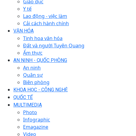
Giáo dục
Y tế
Lao động - việc làm
Cải cách hành chính
VĂN HÓA
Tinh hoa văn hóa
Đất và người Tuyên Quang
Ẩm thực
AN NINH - QUỐC PHÒNG
An ninh
Quân sự
Biên phòng
KHOA HỌC - CÔNG NGHỆ
QUỐC TẾ
MULTIMEDIA
Photo
Infographic
Emagazine
Video