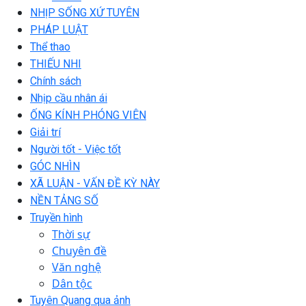
NHỊP SỐNG XỨ TUYÊN
PHÁP LUẬT
Thể thao
THIẾU NHI
Chính sách
Nhịp cầu nhân ái
ỐNG KÍNH PHÓNG VIÊN
Giải trí
Người tốt - Việc tốt
GÓC NHÌN
XÃ LUẬN - VẤN ĐỀ KỲ NÀY
NỀN TẢNG SỐ
Truyền hình
Thời sự
Chuyên đề
Văn nghệ
Dân tộc
Tuyên Quang qua ảnh