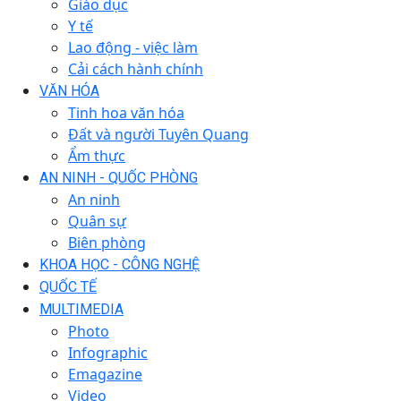
Giáo dục
Y tế
Lao động - việc làm
Cải cách hành chính
VĂN HÓA
Tinh hoa văn hóa
Đất và người Tuyên Quang
Ẩm thực
AN NINH - QUỐC PHÒNG
An ninh
Quân sự
Biên phòng
KHOA HỌC - CÔNG NGHỆ
QUỐC TẾ
MULTIMEDIA
Photo
Infographic
Emagazine
Video