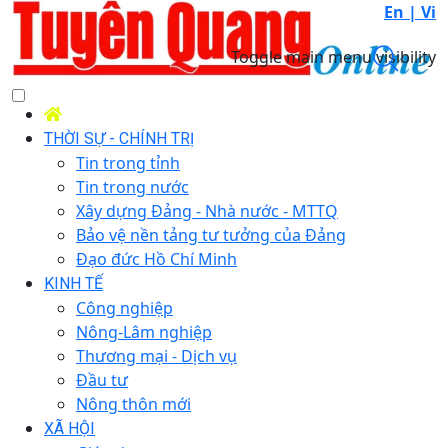
En |
Vi
Toggle main menu visibility
THỜI SỰ - CHÍNH TRỊ
Tin trong tỉnh
Tin trong nước
Xây dựng Đảng - Nhà nước - MTTQ
Bảo vệ nền tảng tư tưởng của Đảng
Đạo đức Hồ Chí Minh
KINH TẾ
Công nghiệp
Nông-Lâm nghiệp
Thương mại - Dịch vụ
Đầu tư
Nông thôn mới
XÃ HỘI