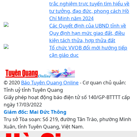
trắc nghiệm trực tuyến tìm hiểu về
tư tưởng, đạo đức, phong cách Hồ
Chí Minh năm 2024
Các Quyết định của UBND tỉnh về
Quy định hạn mức giao đất, điều
kiện tách thửa, hợp thửa đất
Tổ chức VVOB đổi mới hướng tiếp
cận giáo dục
© 2020
Báo Tuyên Quang Online
- Cơ quan chủ quản:
Tỉnh uỷ tỉnh Tuyên Quang
Giấy phép hoạt động báo điện tử số 140/GP-BTTTT cấp
ngày 17/03/2022
Giám đốc: Mai Đức Thông
Trụ sở Tòa soạn: Số 219, đường Tân Trào, phường Minh
Xuân, tỉnh Tuyên Quang, Việt Nam.
Điện thoại: 0207.3822820 - 0207.3817155 / Fax: