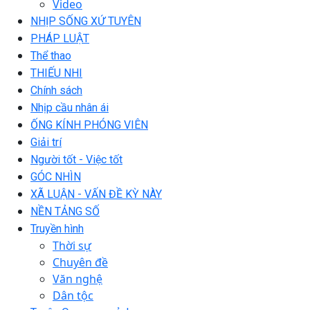
Video
NHỊP SỐNG XỨ TUYÊN
PHÁP LUẬT
Thể thao
THIẾU NHI
Chính sách
Nhịp cầu nhân ái
ỐNG KÍNH PHÓNG VIÊN
Giải trí
Người tốt - Việc tốt
GÓC NHÌN
XÃ LUẬN - VẤN ĐỀ KỲ NÀY
NỀN TẢNG SỐ
Truyền hình
Thời sự
Chuyên đề
Văn nghệ
Dân tộc