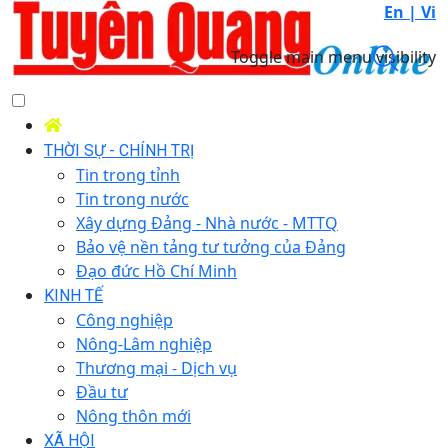
En |
Vi
Toggle main menu visibility
THỜI SỰ - CHÍNH TRỊ
Tin trong tỉnh
Tin trong nước
Xây dựng Đảng - Nhà nước - MTTQ
Bảo vệ nền tảng tư tưởng của Đảng
Đạo đức Hồ Chí Minh
KINH TẾ
Công nghiệp
Nông-Lâm nghiệp
Thương mại - Dịch vụ
Đầu tư
Nông thôn mới
XÃ HỘI