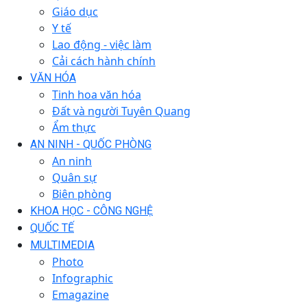
Giáo dục
Y tế
Lao động - việc làm
Cải cách hành chính
VĂN HÓA
Tinh hoa văn hóa
Đất và người Tuyên Quang
Ẩm thực
AN NINH - QUỐC PHÒNG
An ninh
Quân sự
Biên phòng
KHOA HỌC - CÔNG NGHỆ
QUỐC TẾ
MULTIMEDIA
Photo
Infographic
Emagazine