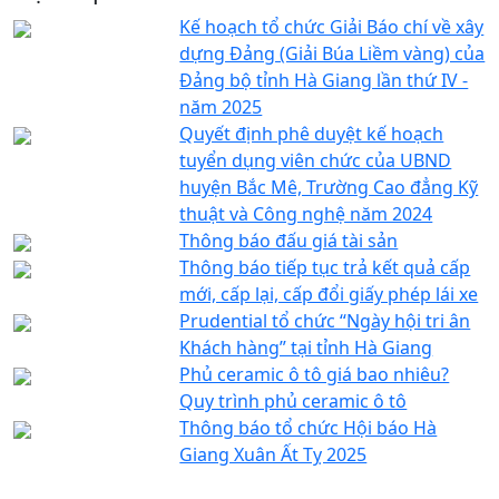
Kế hoạch tổ chức Giải Báo chí về xây
dựng Đảng (Giải Búa Liềm vàng) của
Đảng bộ tỉnh Hà Giang lần thứ IV -
năm 2025
Quyết định phê duyệt kế hoạch
tuyển dụng viên chức của UBND
huyện Bắc Mê, Trường Cao đẳng Kỹ
thuật và Công nghệ năm 2024
Thông báo đấu giá tài sản
Thông báo tiếp tục trả kết quả cấp
mới, cấp lại, cấp đổi giấy phép lái xe
Prudential tổ chức “Ngày hội tri ân
Khách hàng” tại tỉnh Hà Giang
Phủ ceramic ô tô giá bao nhiêu?
Quy trình phủ ceramic ô tô
Thông báo tổ chức Hội báo Hà
Giang Xuân Ất Tỵ 2025