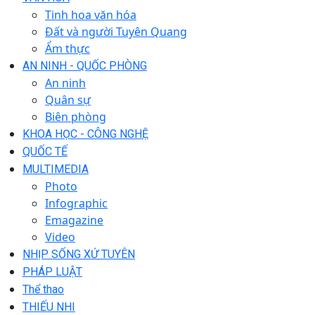
Tinh hoa văn hóa
Đất và người Tuyên Quang
Ẩm thực
AN NINH - QUỐC PHÒNG
An ninh
Quân sự
Biên phòng
KHOA HỌC - CÔNG NGHỆ
QUỐC TẾ
MULTIMEDIA
Photo
Infographic
Emagazine
Video
NHỊP SỐNG XỨ TUYÊN
PHÁP LUẬT
Thể thao
THIẾU NHI