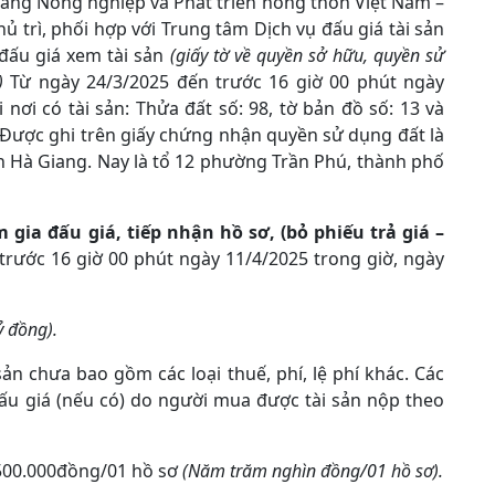
àng Nông nghiệp và Phát triển nông thôn Việt Nam –
 trì, phối hợp với Trung tâm Dịch vụ đấu giá tài sản
đấu giá xem tài sản
(giấy tờ về quyền sở hữu, quyền sử
n)
Từ ngày 24/3/2025 đến trước 16 giờ 00 phút ngày
 nơi có tài sản: Thửa đất số: 98, tờ bản đồ số: 13 và
ỉ: Được ghi trên giấy chứng nhận quyền sử dụng đất là
nh Hà Giang. Nay là tổ 12 phường Trần Phú, thành phố
 gia đấu giá, tiếp nhận hồ sơ, (bỏ phiếu trả giá –
trước 16 giờ 00 phút ngày 11/4/2025 trong giờ, ngày
ỷ đồng).
sản chưa bao gồm các loại thuế, phí, lệ phí khác. Các
n đấu giá (nếu có) do người mua được tài sản nộp theo
00.000đồng/01 hồ sơ
(Năm trăm nghìn đồng/01 hồ sơ).