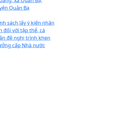
oang, xã Quản Bạ,
yện Quản Bạ
nh sách lấy ý kiến nhân
 đối với tập thể, cá
ân đề nghị trình khen
ưởng cấp Nhà nước