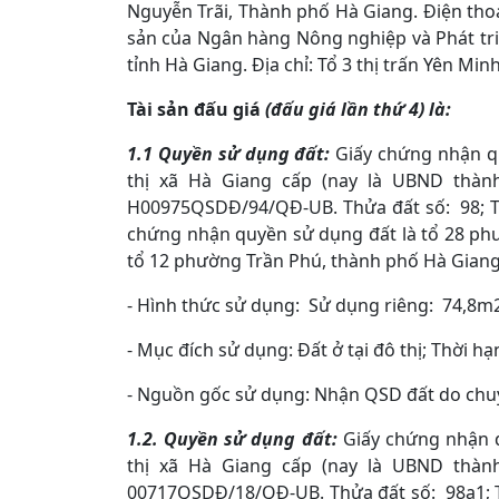
Nguyễn Trãi, Thành phố Hà Giang. Điện thoại
sản của Ngân hàng Nông nghiệp và Phát tr
tỉnh Hà Giang. Địa chỉ: Tổ 3 thị trấn Yên Mi
Tài sản đấu giá
(đấu giá lần thứ 4) là:
1.1 Quyền sử dụng đất:
Giấy chứng nhận q
thị xã Hà Giang cấp (nay là UBND thàn
H00975QSDĐ/94/QĐ-UB. Thửa đất số: 98; Tờ 
chứng nhận quyền sử dụng đất là tổ 28 phườ
tổ 12 phường Trần Phú, thành phố Hà Giang, 
- Hình thức sử dụng: Sử dụng riêng: 74,8m
- Mục đích sử dụng: Đất ở tại đô thị; Th
- Nguồn gốc sử dụng: Nhận QSD đất do
1.2. Quyền sử dụng đất:
Giấy chứng nhận 
thị xã Hà Giang cấp (nay là UBND thàn
00717QSDĐ/18/QĐ-UB. Thửa đất số: 98a1; Tờ 