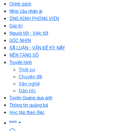
Chính sách
Nhịp cầu nhân ái
ỐNG KÍNH PHÓNG VIÊN
Giải trí
Người tốt - Việc tốt
GÓC NHÌN
XÃ LUẬN - VẤN ĐỀ KỲ NÀY
NỀN TẢNG SỐ
Truyền hình
Thời sự
Chuyên đề
Văn nghệ
Dân tộc
Tuyên Quang qua ảnh
Thông tin quảng bá
Học tập theo Bác