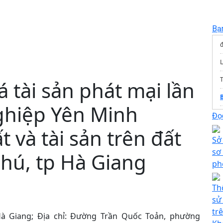
Bạ
đ
T
 tài sản phát mại lần
ghiệp Yên Minh
Đọc
 và tài sản trên đất
Sở
sơ
hú, tp Hà Giang
ph
Th
sử
tr
Hà Giang; Địa chỉ: Đường Trần Quốc Toản, phường