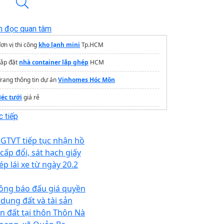
n đọc quan tâm
ơn vị thi công
kho lạnh mini
Tp.HCM
Lắp đặt
nhà container lắp ghép
HCM
rang thông tin dự án
Vinhomes Hóc Môn
Béc tưới
giá rẻ
Công ty
diệt mối Hà Tĩnh
uy tín
 tiếp
 GTVT tiếp tục nhận hồ
 cấp đổi, sát hạch giấy
ép lái xe từ ngày 20.2
ông báo đấu giá quyền
 dụng đất và tài sản
ên đất tại thôn Thôn Nà