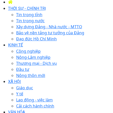
THỜI SỰ - CHÍNH TRỊ
Tin trong tỉnh
Tin trong nước
Xây dựng Đảng - Nhà nước - MTTQ
Bảo vệ nền tảng tư tưởng của Đảng
Đạo đức Hồ Chí Minh
KINH TẾ
Công nghiệp
Nông-Lâm nghiệp
Thương mại - Dịch vụ
Đầu tư
Nông thôn mới
XÃ HỘI
Giáo dục
Y tế
Lao động - việc làm
Cải cách hành chính
VĂN HÓA