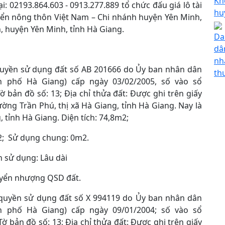
Kh
: 02193.864.603 - 0913.277.889 tổ chức đấu giá lô tài
hu
iển nông thôn Việt Nam – Chi nhánh huyện Yên Minh,
nh, huyện Yên Minh, tỉnh Hà Giang.
Da
dân
nh
uyền sử dụng đất số AB 201666 do Ủy ban nhân dân
th
h phố Hà Giang) cấp ngày 03/02/2005, số vào sổ
bản đồ số: 13; Địa chỉ thửa đất: Được ghi trên giấy
ng Trần Phú, thị xã Hà Giang, tỉnh Hà Giang. Nay là
tỉnh Hà Giang. Diện tích: 74,8m2;
2; Sử dụng chung: 0m2.
ời hạn sử dụng: Lâu dài
 chuyển nhượng QSD đất.
quyền sử dụng đất số X 994119 do Ủy ban nhân dân
h phố Hà Giang) cấp ngày 09/01/2004; số vào sổ
bản đồ số: 13; Địa chỉ thửa đất: Được ghi trên giấy