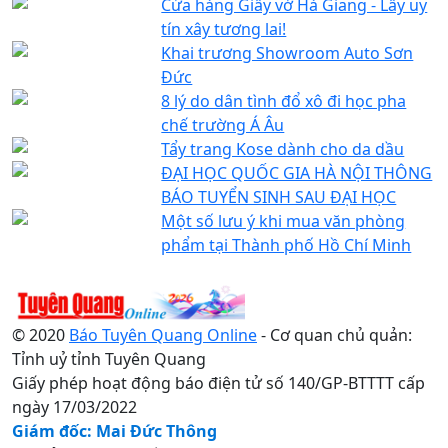
Cửa hàng Giấy vở Hà Giang - Lấy uy
tín xây tương lai!
Khai trương Showroom Auto Sơn
Đức
8 lý do dân tình đổ xô đi học pha
chế trường Á Âu
Tẩy trang Kose dành cho da dầu
ĐẠI HỌC QUỐC GIA HÀ NỘI THÔNG
BÁO TUYỂN SINH SAU ĐẠI HỌC
Một số lưu ý khi mua văn phòng
phẩm tại Thành phố Hồ Chí Minh
© 2020
Báo Tuyên Quang Online
- Cơ quan chủ quản:
Tỉnh uỷ tỉnh Tuyên Quang
Giấy phép hoạt động báo điện tử số 140/GP-BTTTT cấp
ngày 17/03/2022
Giám đốc: Mai Đức Thông