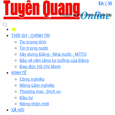
En |
Vi
Toggle main menu visibility
THỜI SỰ - CHÍNH TRỊ
Tin trong tỉnh
Tin trong nước
Xây dựng Đảng - Nhà nước - MTTQ
Bảo vệ nền tảng tư tưởng của Đảng
Đạo đức Hồ Chí Minh
KINH TẾ
Công nghiệp
Nông-Lâm nghiệp
Thương mại - Dịch vụ
Đầu tư
Nông thôn mới
XÃ HỘI