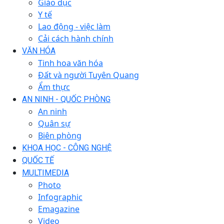
Giáo dục
Y tế
Lao động - việc làm
Cải cách hành chính
VĂN HÓA
Tinh hoa văn hóa
Đất và người Tuyên Quang
Ẩm thực
AN NINH - QUỐC PHÒNG
An ninh
Quân sự
Biên phòng
KHOA HỌC - CÔNG NGHỆ
QUỐC TẾ
MULTIMEDIA
Photo
Infographic
Emagazine
Video