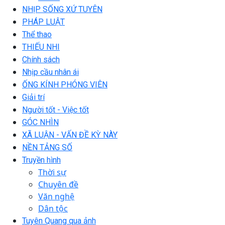
NHỊP SỐNG XỨ TUYÊN
PHÁP LUẬT
Thể thao
THIẾU NHI
Chính sách
Nhịp cầu nhân ái
ỐNG KÍNH PHÓNG VIÊN
Giải trí
Người tốt - Việc tốt
GÓC NHÌN
XÃ LUẬN - VẤN ĐỀ KỲ NÀY
NỀN TẢNG SỐ
Truyền hình
Thời sự
Chuyên đề
Văn nghệ
Dân tộc
Tuyên Quang qua ảnh