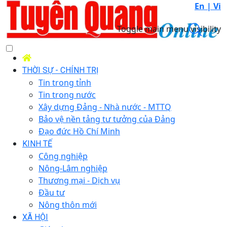
En |
Vi
Toggle main menu visibility
THỜI SỰ - CHÍNH TRỊ
Tin trong tỉnh
Tin trong nước
Xây dựng Đảng - Nhà nước - MTTQ
Bảo vệ nền tảng tư tưởng của Đảng
Đạo đức Hồ Chí Minh
KINH TẾ
Công nghiệp
Nông-Lâm nghiệp
Thương mại - Dịch vụ
Đầu tư
Nông thôn mới
XÃ HỘI