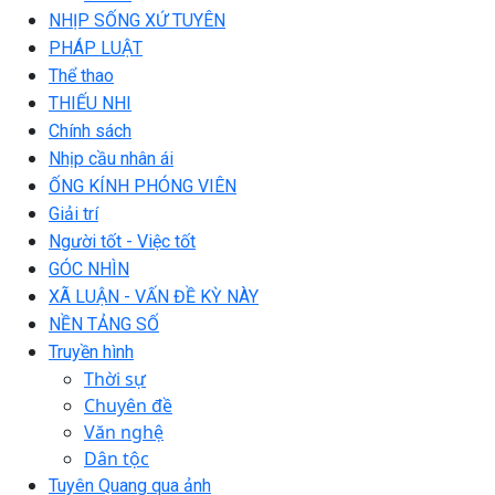
NHỊP SỐNG XỨ TUYÊN
PHÁP LUẬT
Thể thao
THIẾU NHI
Chính sách
Nhịp cầu nhân ái
ỐNG KÍNH PHÓNG VIÊN
Giải trí
Người tốt - Việc tốt
GÓC NHÌN
XÃ LUẬN - VẤN ĐỀ KỲ NÀY
NỀN TẢNG SỐ
Truyền hình
Thời sự
Chuyên đề
Văn nghệ
Dân tộc
Tuyên Quang qua ảnh