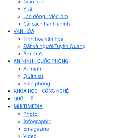
Giáo dục
Y tế
Lao động - việc làm
Cải cách hành chính
VĂN HÓA
Tinh hoa văn hóa
Đất và người Tuyên Quang
Ẩm thực
AN NINH - QUỐC PHÒNG
An ninh
Quân sự
Biên phòng
KHOA HỌC - CÔNG NGHỆ
QUỐC TẾ
MULTIMEDIA
Photo
Infographic
Emagazine
Video