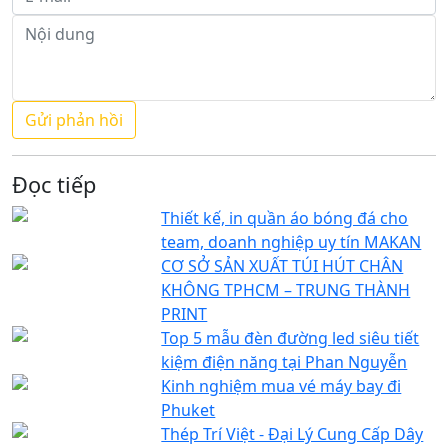
Đọc tiếp
Thiết kế, in quần áo bóng đá cho
team, doanh nghiệp uy tín MAKAN
CƠ SỞ SẢN XUẤT TÚI HÚT CHÂN
KHÔNG TPHCM – TRUNG THÀNH
PRINT
Top 5 mẫu đèn đường led siêu tiết
kiệm điện năng tại Phan Nguyễn
Kinh nghiệm mua vé máy bay đi
Phuket
Thép Trí Việt - Đại Lý Cung Cấp Dây