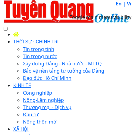
En |
Vi
Toggle main menu visibility
THỜI SỰ - CHÍNH TRỊ
Tin trong tỉnh
Tin trong nước
Xây dựng Đảng - Nhà nước - MTTQ
Bảo vệ nền tảng tư tưởng của Đảng
Đạo đức Hồ Chí Minh
KINH TẾ
Công nghiệp
Nông-Lâm nghiệp
Thương mại - Dịch vụ
Đầu tư
Nông thôn mới
XÃ HỘI