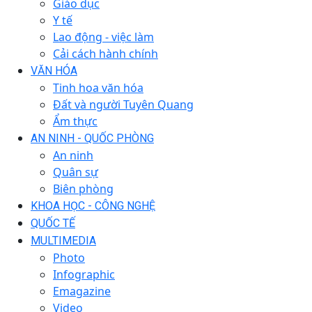
Giáo dục
Y tế
Lao động - việc làm
Cải cách hành chính
VĂN HÓA
Tinh hoa văn hóa
Đất và người Tuyên Quang
Ẩm thực
AN NINH - QUỐC PHÒNG
An ninh
Quân sự
Biên phòng
KHOA HỌC - CÔNG NGHỆ
QUỐC TẾ
MULTIMEDIA
Photo
Infographic
Emagazine
Video