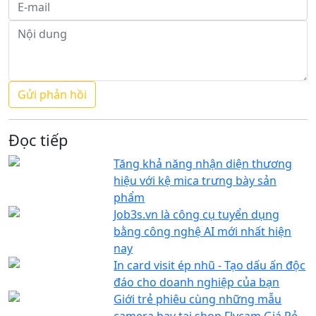
Đọc tiếp
Tăng khả năng nhận diện thương
hiệu với kệ mica trưng bày sản
phẩm
Job3s.vn là công cụ tuyển dụng
bằng công nghệ AI mới nhất hiện
nay
In card visit ép nhũ - Tạo dấu ấn độc
đáo cho doanh nghiệp của bạn
Giới trẻ phiêu cùng những mẫu
camera bay tại shop Flycam Giá Rẻ