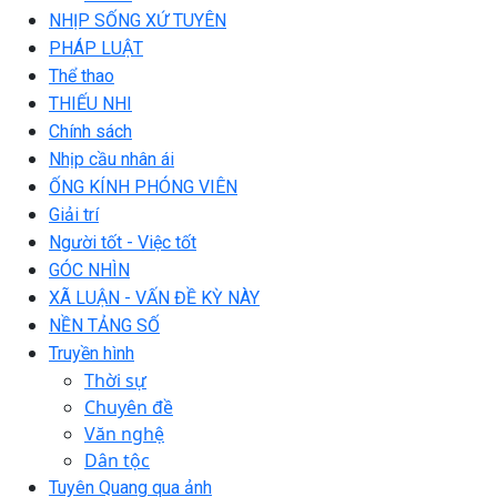
NHỊP SỐNG XỨ TUYÊN
PHÁP LUẬT
Thể thao
THIẾU NHI
Chính sách
Nhịp cầu nhân ái
ỐNG KÍNH PHÓNG VIÊN
Giải trí
Người tốt - Việc tốt
GÓC NHÌN
XÃ LUẬN - VẤN ĐỀ KỲ NÀY
NỀN TẢNG SỐ
Truyền hình
Thời sự
Chuyên đề
Văn nghệ
Dân tộc
Tuyên Quang qua ảnh