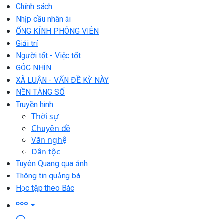
Chính sách
Nhịp cầu nhân ái
ỐNG KÍNH PHÓNG VIÊN
Giải trí
Người tốt - Việc tốt
GÓC NHÌN
XÃ LUẬN - VẤN ĐỀ KỲ NÀY
NỀN TẢNG SỐ
Truyền hình
Thời sự
Chuyên đề
Văn nghệ
Dân tộc
Tuyên Quang qua ảnh
Thông tin quảng bá
Học tập theo Bác