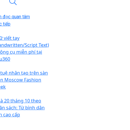
n đọc quan tâm
 tiếp
ữ viết tay
andwritten/Script Text)
Công cụ miễn phí tại
tu360
í tuệ nhân tạo trên sàn
ễn Moscow Fashion
ek
à 20 tháng 10 theo
ân sách: Từ bình dân
n cao cấp