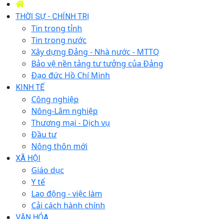
THỜI SỰ - CHÍNH TRỊ
Tin trong tỉnh
Tin trong nước
Xây dựng Đảng - Nhà nước - MTTQ
Bảo vệ nền tảng tư tưởng của Đảng
Đạo đức Hồ Chí Minh
KINH TẾ
Công nghiệp
Nông-Lâm nghiệp
Thương mại - Dịch vụ
Đầu tư
Nông thôn mới
XÃ HỘI
Giáo dục
Y tế
Lao động - việc làm
Cải cách hành chính
VĂN HÓA