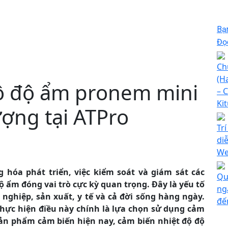
Bạ
Đọc
Ch
(H
ộ độ ẩm pronem mini
– 
Ki
ợng tại ATPro
Tr
di
We
 hóa phát triển, việc kiểm soát và giám sát các
Qu
 ẩm đóng vai trò cực kỳ quan trọng. Đây là yếu tố
ng
 nghiệp, sản xuất, y tế và cả đời sống hàng ngày.
đế
hực hiện điều này chính là lựa chọn sử dụng cảm
sản phẩm cảm biến hiện nay, cảm biến nhiệt độ độ