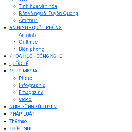
Tinh hoa văn hóa
Đất và người Tuyên Quang
Ẩm thực
AN NINH - QUỐC PHÒNG
An ninh
Quân sự
Biên phòng
KHOA HỌC - CÔNG NGHỆ
QUỐC TẾ
MULTIMEDIA
Photo
Infographic
Emagazine
Video
NHỊP SỐNG XỨ TUYÊN
PHÁP LUẬT
Thể thao
THIẾU NHI