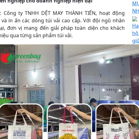
yên nghiệp cho doanh nghiệp hiện đại
MỰ
N
uộc Công ty TNHH DỆT MAY THÀNH TIẾN, hoạt động
 và in ấn các dòng túi vải cao cấp. Với đội ngũ nhân
Ha
ại, đơn vị mang đến giải pháp toàn diện cho khách
hộ
iệu qua từng sản phẩm túi vải.
gi