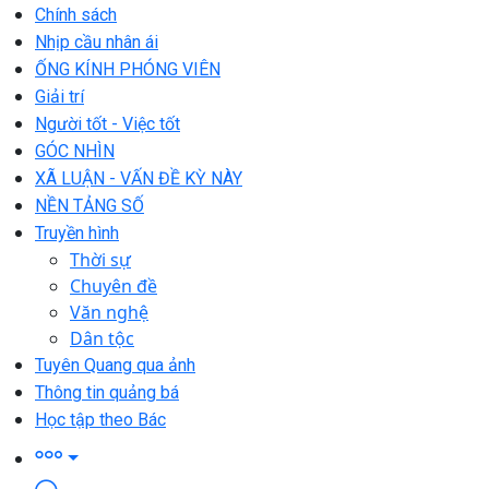
Chính sách
Nhịp cầu nhân ái
ỐNG KÍNH PHÓNG VIÊN
Giải trí
Người tốt - Việc tốt
GÓC NHÌN
XÃ LUẬN - VẤN ĐỀ KỲ NÀY
NỀN TẢNG SỐ
Truyền hình
Thời sự
Chuyên đề
Văn nghệ
Dân tộc
Tuyên Quang qua ảnh
Thông tin quảng bá
Học tập theo Bác