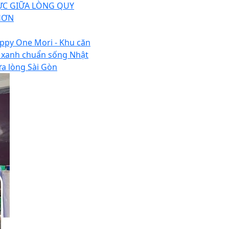
C GIỮA LÒNG QUY
HƠN
ppy One Mori - Khu căn
 xanh chuẩn sống Nhật
ữa lòng Sài Gòn