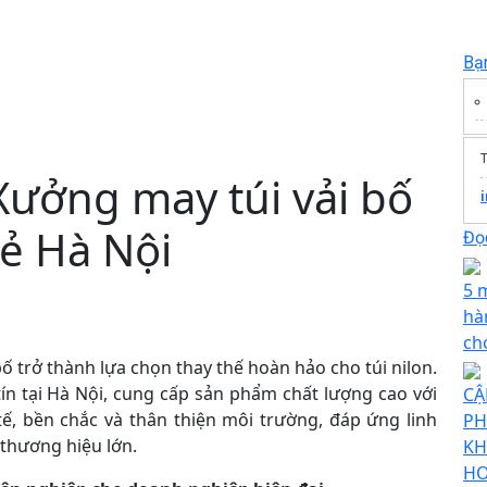
Bạ
T
ởng may túi vải bố
i
̉ Hà Nội
Đọc
5 
hà
ch
ố trở thành lựa chọn thay thế hoàn hảo cho túi nilon.
ín tại Hà Nội, cung cấp sản phẩm chất lượng cao với
CẬ
 tế, bền chắc và thân thiện môi trường, đáp ứng linh
PH
thương hiệu lớn.
KH
HO