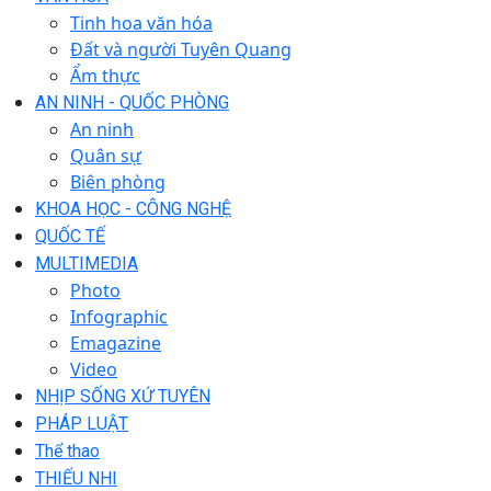
Tinh hoa văn hóa
Đất và người Tuyên Quang
Ẩm thực
AN NINH - QUỐC PHÒNG
An ninh
Quân sự
Biên phòng
KHOA HỌC - CÔNG NGHỆ
QUỐC TẾ
MULTIMEDIA
Photo
Infographic
Emagazine
Video
NHỊP SỐNG XỨ TUYÊN
PHÁP LUẬT
Thể thao
THIẾU NHI