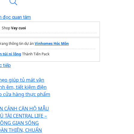
n đọc quan tâm
Shop
Vay cuoi
rang thông tin dự án
Vinhomes Hóc Môn
n túi ni lông
Thành Tiến Pack
 tiếp
mẹo giúp tủ mát vận
nh êm, tiết kiệm điện
o cửa hàng thực phẩm
N CẢNH CĂN HỘ MẪU
Ú TÀI CENTRAL LIFE –
ÔNG GIAN SỐNG
ÀN THIỆN, CHUẨN