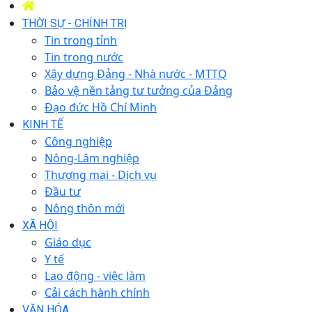
THỜI SỰ - CHÍNH TRỊ
Tin trong tỉnh
Tin trong nước
Xây dựng Đảng - Nhà nước - MTTQ
Bảo vệ nền tảng tư tưởng của Đảng
Đạo đức Hồ Chí Minh
KINH TẾ
Công nghiệp
Nông-Lâm nghiệp
Thương mại - Dịch vụ
Đầu tư
Nông thôn mới
XÃ HỘI
Giáo dục
Y tế
Lao động - việc làm
Cải cách hành chính
VĂN HÓA