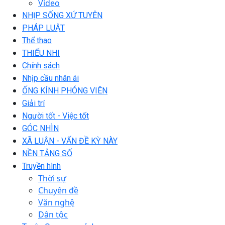
Video
NHỊP SỐNG XỨ TUYÊN
PHÁP LUẬT
Thể thao
THIẾU NHI
Chính sách
Nhịp cầu nhân ái
ỐNG KÍNH PHÓNG VIÊN
Giải trí
Người tốt - Việc tốt
GÓC NHÌN
XÃ LUẬN - VẤN ĐỀ KỲ NÀY
NỀN TẢNG SỐ
Truyền hình
Thời sự
Chuyên đề
Văn nghệ
Dân tộc