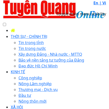
En |
Vi
Toggle main menu visibility
THỜI SỰ - CHÍNH TRỊ
Tin trong tỉnh
Tin trong nước
Xây dựng Đảng - Nhà nước - MTTQ
Bảo vệ nền tảng tư tưởng của Đảng
Đạo đức Hồ Chí Minh
KINH TẾ
Công nghiệp
Nông-Lâm nghiệp
Thương mại - Dịch vụ
Đầu tư
Nông thôn mới
XÃ HỘI