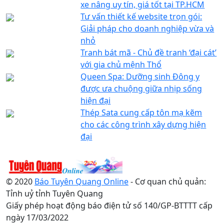
xe nâng uy tín, giá tốt tại TP.HCM
Tư vấn thiết kế website trọn gói:
Giải pháp cho doanh nghiệp vừa và
nhỏ
Tranh bát mã - Chủ đề tranh ‘đại cát’
với gia chủ mệnh Thổ
Queen Spa: Dưỡng sinh Đông y
được ưa chuộng giữa nhịp sống
hiện đại
Thép Sata cung cấp tôn mạ kẽm
cho các công trình xây dựng hiện
đại
© 2020
Báo Tuyên Quang Online
- Cơ quan chủ quản:
Tỉnh uỷ tỉnh Tuyên Quang
Giấy phép hoạt động báo điện tử số 140/GP-BTTTT cấp
ngày 17/03/2022