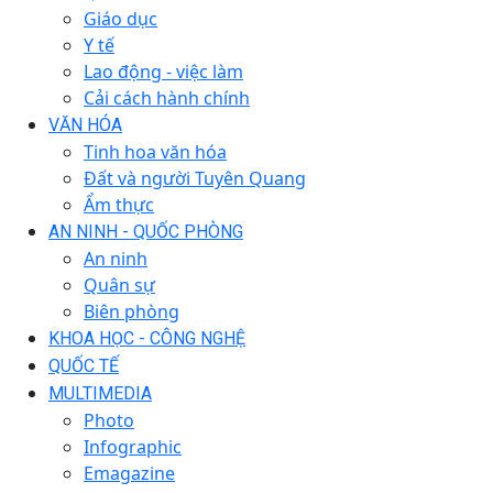
Giáo dục
Y tế
Lao động - việc làm
Cải cách hành chính
VĂN HÓA
Tinh hoa văn hóa
Đất và người Tuyên Quang
Ẩm thực
AN NINH - QUỐC PHÒNG
An ninh
Quân sự
Biên phòng
KHOA HỌC - CÔNG NGHỆ
QUỐC TẾ
MULTIMEDIA
Photo
Infographic
Emagazine