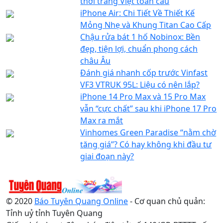
thời trang Việt toàn cầu
iPhone Air: Chi Tiết Về Thiết Kế
Mỏng Nhẹ và Khung Titan Cao Cấp
Chậu rửa bát 1 hố Nobinox: Bền
đẹp, tiện lợi, chuẩn phong cách
châu Âu
Đánh giá nhanh cốp trước Vinfast
VF3 VTRUK 95L: Liệu có nên lắp?
iPhone 14 Pro Max và 15 Pro Max
vẫn “cực chất” sau khi iPhone 17 Pro
Max ra mắt
Vinhomes Green Paradise “nằm chờ
tăng giá”? Có hay không khi đầu tư
giai đoạn này?
© 2020
Báo Tuyên Quang Online
- Cơ quan chủ quản:
Tỉnh uỷ tỉnh Tuyên Quang