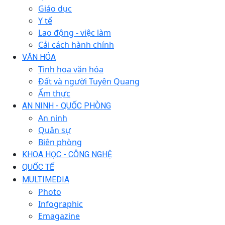
Giáo dục
Y tế
Lao động - việc làm
Cải cách hành chính
VĂN HÓA
Tinh hoa văn hóa
Đất và người Tuyên Quang
Ẩm thực
AN NINH - QUỐC PHÒNG
An ninh
Quân sự
Biên phòng
KHOA HỌC - CÔNG NGHỆ
QUỐC TẾ
MULTIMEDIA
Photo
Infographic
Emagazine