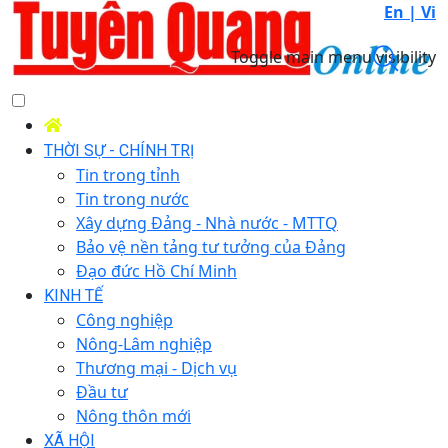
En |
Vi
Toggle main menu visibility
THỜI SỰ - CHÍNH TRỊ
Tin trong tỉnh
Tin trong nước
Xây dựng Đảng - Nhà nước - MTTQ
Bảo vệ nền tảng tư tưởng của Đảng
Đạo đức Hồ Chí Minh
KINH TẾ
Công nghiệp
Nông-Lâm nghiệp
Thương mại - Dịch vụ
Đầu tư
Nông thôn mới
XÃ HỘI