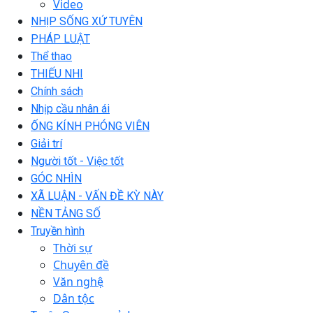
Video
NHỊP SỐNG XỨ TUYÊN
PHÁP LUẬT
Thể thao
THIẾU NHI
Chính sách
Nhịp cầu nhân ái
ỐNG KÍNH PHÓNG VIÊN
Giải trí
Người tốt - Việc tốt
GÓC NHÌN
XÃ LUẬN - VẤN ĐỀ KỲ NÀY
NỀN TẢNG SỐ
Truyền hình
Thời sự
Chuyên đề
Văn nghệ
Dân tộc