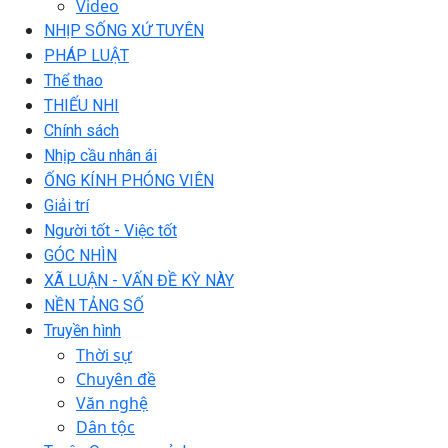
Video
NHỊP SỐNG XỨ TUYÊN
PHÁP LUẬT
Thể thao
THIẾU NHI
Chính sách
Nhịp cầu nhân ái
ỐNG KÍNH PHÓNG VIÊN
Giải trí
Người tốt - Việc tốt
GÓC NHÌN
XÃ LUẬN - VẤN ĐỀ KỲ NÀY
NỀN TẢNG SỐ
Truyền hình
Thời sự
Chuyên đề
Văn nghệ
Dân tộc