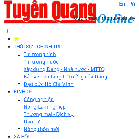
En |
Vi
Toggle main menu visibility
THỜI SỰ - CHÍNH TRỊ
Tin trong tỉnh
Tin trong nước
Xây dựng Đảng - Nhà nước - MTTQ
Bảo vệ nền tảng tư tưởng của Đảng
Đạo đức Hồ Chí Minh
KINH TẾ
Công nghiệp
Nông-Lâm nghiệp
Thương mại - Dịch vụ
Đầu tư
Nông thôn mới
XÃ HỘI