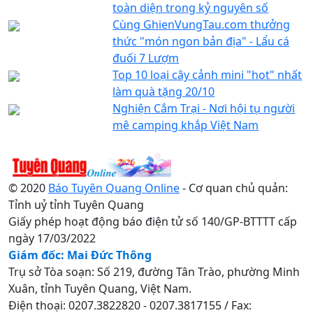
toàn diện trong kỷ nguyên số
Cùng GhienVungTau.com thưởng
thức "món ngon bản địa" - Lẩu cá
đuối 7 Lượm
Top 10 loại cây cảnh mini "hot" nhất
làm quà tặng 20/10
Nghiện Cắm Trại - Nơi hội tụ người
mê camping khắp Việt Nam
© 2020
Báo Tuyên Quang Online
- Cơ quan chủ quản:
Tỉnh uỷ tỉnh Tuyên Quang
Giấy phép hoạt động báo điện tử số 140/GP-BTTTT cấp
ngày 17/03/2022
Giám đốc: Mai Đức Thông
Trụ sở Tòa soạn: Số 219, đường Tân Trào, phường Minh
Xuân, tỉnh Tuyên Quang, Việt Nam.
Điện thoại: 0207.3822820 - 0207.3817155 / Fax: