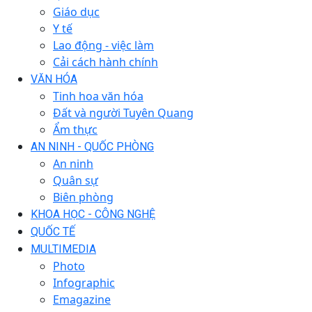
Giáo dục
Y tế
Lao động - việc làm
Cải cách hành chính
VĂN HÓA
Tinh hoa văn hóa
Đất và người Tuyên Quang
Ẩm thực
AN NINH - QUỐC PHÒNG
An ninh
Quân sự
Biên phòng
KHOA HỌC - CÔNG NGHỆ
QUỐC TẾ
MULTIMEDIA
Photo
Infographic
Emagazine