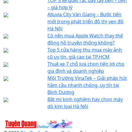
TOP 5 xe quét rác đẩy tay bền – tiện
– giá hợp lý
Alluvia City Văn Giang – Bước tiến
mới trong phát triển đô thị ven đô
Hà Nội
Có nên mua Apple Watch thay thế
đồng hồ truyền thống không?
Top 5 cửa hàng thu mua máy ảnh
cũ uy tín, giá cao tại TP.HCM
Thuê xe 7 chỗ lựa chọn tiện lợi cho
gia đình và doanh nghiệp
Môi Trường VinaTek – Giải pháp hút
hầm cầu nhanh chóng, uy tín tại
Bình Dương
Bật mí kinh nghiệm hay chọn máy
dò kim loại Hà Nội