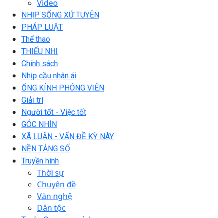
Video
NHỊP SỐNG XỨ TUYÊN
PHÁP LUẬT
Thể thao
THIẾU NHI
Chính sách
Nhịp cầu nhân ái
ỐNG KÍNH PHÓNG VIÊN
Giải trí
Người tốt - Việc tốt
GÓC NHÌN
XÃ LUẬN - VẤN ĐỀ KỲ NÀY
NỀN TẢNG SỐ
Truyền hình
Thời sự
Chuyên đề
Văn nghệ
Dân tộc