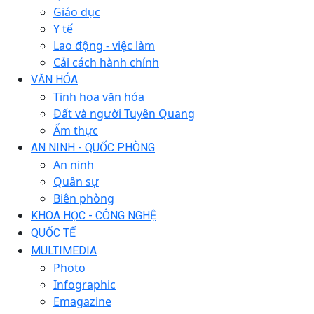
Giáo dục
Y tế
Lao động - việc làm
Cải cách hành chính
VĂN HÓA
Tinh hoa văn hóa
Đất và người Tuyên Quang
Ẩm thực
AN NINH - QUỐC PHÒNG
An ninh
Quân sự
Biên phòng
KHOA HỌC - CÔNG NGHỆ
QUỐC TẾ
MULTIMEDIA
Photo
Infographic
Emagazine