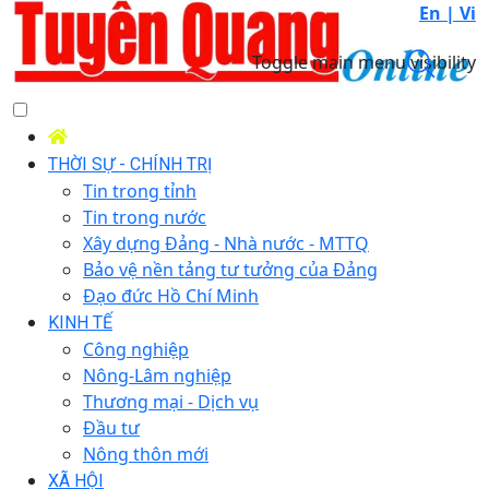
En |
Vi
Toggle main menu visibility
THỜI SỰ - CHÍNH TRỊ
Tin trong tỉnh
Tin trong nước
Xây dựng Đảng - Nhà nước - MTTQ
Bảo vệ nền tảng tư tưởng của Đảng
Đạo đức Hồ Chí Minh
KINH TẾ
Công nghiệp
Nông-Lâm nghiệp
Thương mại - Dịch vụ
Đầu tư
Nông thôn mới
XÃ HỘI