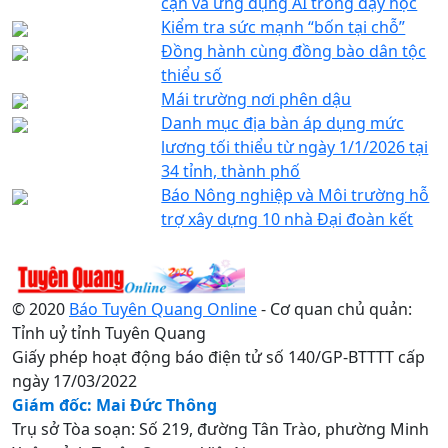
cận và ứng dụng AI trong dạy học
Kiểm tra sức mạnh “bốn tại chỗ”
Đồng hành cùng đồng bào dân tộc
thiểu số
Mái trường nơi phên dậu
Danh mục địa bàn áp dụng mức
lương tối thiểu từ ngày 1/1/2026 tại
34 tỉnh, thành phố
Báo Nông nghiệp và Môi trường hỗ
trợ xây dựng 10 nhà Đại đoàn kết
© 2020
Báo Tuyên Quang Online
- Cơ quan chủ quản:
Tỉnh uỷ tỉnh Tuyên Quang
Giấy phép hoạt động báo điện tử số 140/GP-BTTTT cấp
ngày 17/03/2022
Giám đốc: Mai Đức Thông
Trụ sở Tòa soạn: Số 219, đường Tân Trào, phường Minh