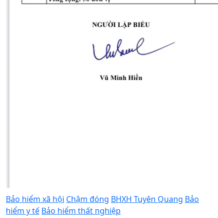
Bảo hiểm xã hội
Chậm đóng
BHXH Tuyên Quang
Bảo
hiểm y tế
Bảo hiểm thất nghiệp