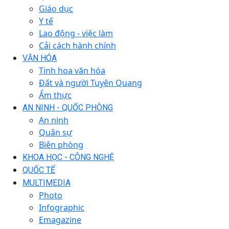
Giáo dục
Y tế
Lao động - việc làm
Cải cách hành chính
VĂN HÓA
Tinh hoa văn hóa
Đất và người Tuyên Quang
Ẩm thực
AN NINH - QUỐC PHÒNG
An ninh
Quân sự
Biên phòng
KHOA HỌC - CÔNG NGHỆ
QUỐC TẾ
MULTIMEDIA
Photo
Infographic
Emagazine