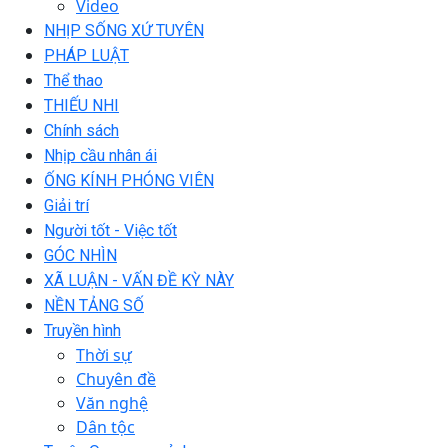
Video
NHỊP SỐNG XỨ TUYÊN
PHÁP LUẬT
Thể thao
THIẾU NHI
Chính sách
Nhịp cầu nhân ái
ỐNG KÍNH PHÓNG VIÊN
Giải trí
Người tốt - Việc tốt
GÓC NHÌN
XÃ LUẬN - VẤN ĐỀ KỲ NÀY
NỀN TẢNG SỐ
Truyền hình
Thời sự
Chuyên đề
Văn nghệ
Dân tộc