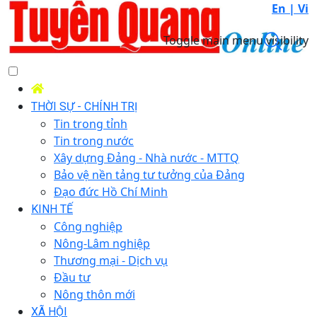
En |
Vi
Toggle main menu visibility
THỜI SỰ - CHÍNH TRỊ
Tin trong tỉnh
Tin trong nước
Xây dựng Đảng - Nhà nước - MTTQ
Bảo vệ nền tảng tư tưởng của Đảng
Đạo đức Hồ Chí Minh
KINH TẾ
Công nghiệp
Nông-Lâm nghiệp
Thương mại - Dịch vụ
Đầu tư
Nông thôn mới
XÃ HỘI