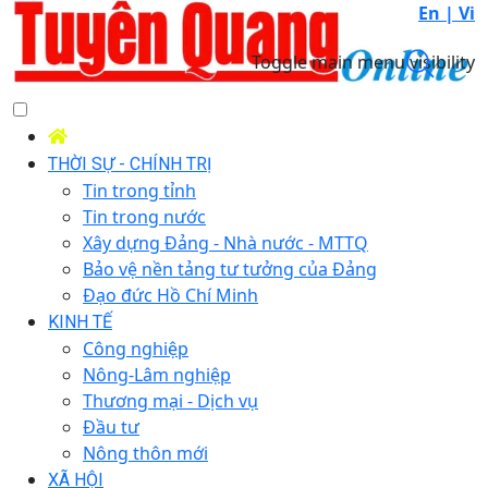
En |
Vi
Toggle main menu visibility
THỜI SỰ - CHÍNH TRỊ
Tin trong tỉnh
Tin trong nước
Xây dựng Đảng - Nhà nước - MTTQ
Bảo vệ nền tảng tư tưởng của Đảng
Đạo đức Hồ Chí Minh
KINH TẾ
Công nghiệp
Nông-Lâm nghiệp
Thương mại - Dịch vụ
Đầu tư
Nông thôn mới
XÃ HỘI