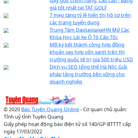
Gậy golf chính hãng, cao cấp - Bảng
giá tốt nhất tại TAT GOLF
7 mẹo tăng tỷ lệ hiển thị hồ sơ trên
các trang tuyển dụng
Trung Tâm DaotaolaixeHN Mở Các
Khóa Học Lái Xe Ô Tô Cấp Tốc
MB ký kết thành công hợp đồng
khoản vay hợp vốn xanh trên thị
trường quốc tế trị giá 500 triệu USD
Dịch vụ SEO tổng thể Hà Nội: Giải
pháp tăng trưởng bền vững cho
doanh nghiệp
© 2020
Báo Tuyên Quang Online
- Cơ quan chủ quản:
Tỉnh uỷ tỉnh Tuyên Quang
Giấy phép hoạt động báo điện tử số 140/GP-BTTTT cấp
ngày 17/03/2022