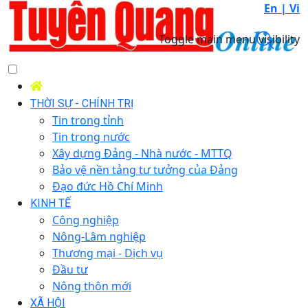
En |
Vi
Toggle main menu visibility
THỜI SỰ - CHÍNH TRỊ
Tin trong tỉnh
Tin trong nước
Xây dựng Đảng - Nhà nước - MTTQ
Bảo vệ nền tảng tư tưởng của Đảng
Đạo đức Hồ Chí Minh
KINH TẾ
Công nghiệp
Nông-Lâm nghiệp
Thương mại - Dịch vụ
Đầu tư
Nông thôn mới
XÃ HỘI