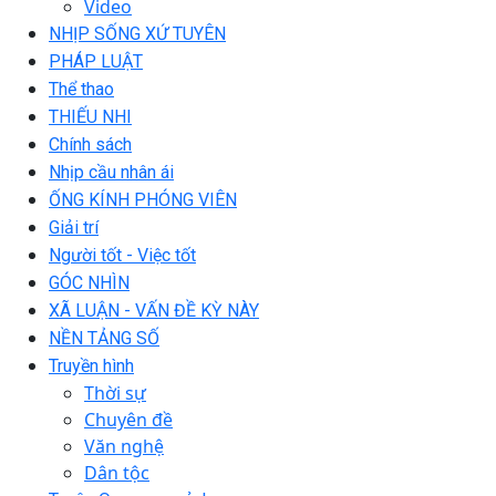
Video
NHỊP SỐNG XỨ TUYÊN
PHÁP LUẬT
Thể thao
THIẾU NHI
Chính sách
Nhịp cầu nhân ái
ỐNG KÍNH PHÓNG VIÊN
Giải trí
Người tốt - Việc tốt
GÓC NHÌN
XÃ LUẬN - VẤN ĐỀ KỲ NÀY
NỀN TẢNG SỐ
Truyền hình
Thời sự
Chuyên đề
Văn nghệ
Dân tộc