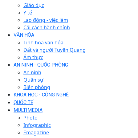
Giáo dục
Y tế
Lao động - việc làm
Cải cách hành chính
VĂN HÓA
Tinh hoa văn hóa
Đất và người Tuyên Quang
Ẩm thực
AN NINH - QUỐC PHÒNG
An ninh
Quân sự
Biên phòng
KHOA HỌC - CÔNG NGHỆ
QUỐC TẾ
MULTIMEDIA
Photo
Infographic
Emagazine