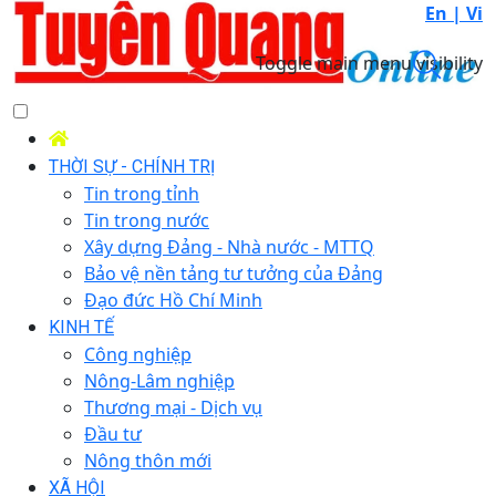
En |
Vi
Toggle main menu visibility
THỜI SỰ - CHÍNH TRỊ
Tin trong tỉnh
Tin trong nước
Xây dựng Đảng - Nhà nước - MTTQ
Bảo vệ nền tảng tư tưởng của Đảng
Đạo đức Hồ Chí Minh
KINH TẾ
Công nghiệp
Nông-Lâm nghiệp
Thương mại - Dịch vụ
Đầu tư
Nông thôn mới
XÃ HỘI