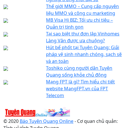
Thế giới MMO – Cung cấp nguyên
liệu MMO và công cụ marketing
MB Visa Hi BIZ: Tối ưu chi tiêu –
Quản trị tinh gọn
Tại sao biệt thự đơn lập Vinhomes
Làng Vân được ưa chuộng?
Hút bể phốt tại Tuyên Quang: Giải
pháp vệ sinh nhanh chóng, sạch sẽ
và an toàn
Toshiko cùng người dân Tuyên
Quang sống khỏe chủ động
Mạng FPT là gì? Tìm hiểu chi tiết
website MangFPT.vn của FPT
Telecom
© 2020
Báo Tuyên Quang Online
- Cơ quan chủ quản:
Tỉnh uỷ tỉnh Tuyên Quang