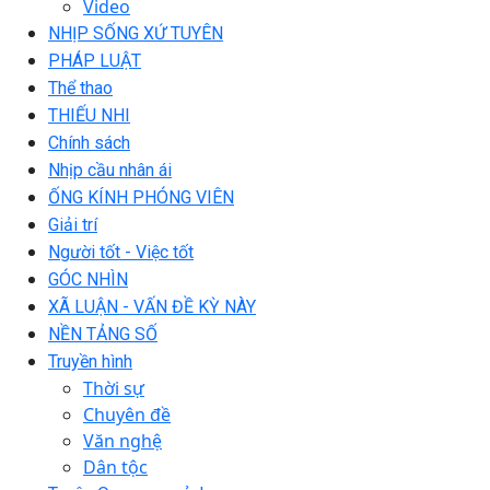
Video
NHỊP SỐNG XỨ TUYÊN
PHÁP LUẬT
Thể thao
THIẾU NHI
Chính sách
Nhịp cầu nhân ái
ỐNG KÍNH PHÓNG VIÊN
Giải trí
Người tốt - Việc tốt
GÓC NHÌN
XÃ LUẬN - VẤN ĐỀ KỲ NÀY
NỀN TẢNG SỐ
Truyền hình
Thời sự
Chuyên đề
Văn nghệ
Dân tộc