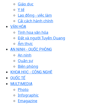
Giáo dục
Y tế
Lao động - việc làm
Cải cách hành chính
VĂN HÓA
Tinh hoa văn hóa
Đất và người Tuyên Quang
Ẩm thực
AN NINH - QUỐC PHÒNG
An ninh
Quân sự
Biên phòng
KHOA HỌC - CÔNG NGHỆ
QUỐC TẾ
MULTIMEDIA
Photo
Infographic
Emagazine