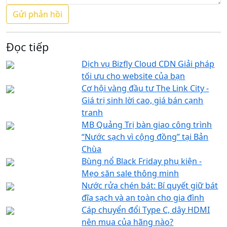
Đọc tiếp
Dịch vụ Bizfly Cloud CDN Giải pháp
tối ưu cho website của bạn
Cơ hội vàng đầu tư The Link City -
Giá trị sinh lời cao, giá bán cạnh
tranh
MB Quảng Trị bàn giao công trình
“Nước sạch vì cộng đồng” tại Bản
Chùa
Bùng nổ Black Friday phụ kiện -
Mẹo săn sale thông minh
Nước rửa chén bát: Bí quyết giữ bát
đĩa sạch và an toàn cho gia đình
Cáp chuyển đổi Type C, dây HDMI
nên mua của hãng nào?