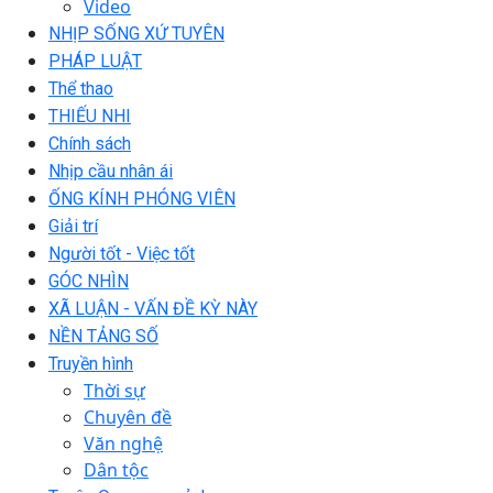
Video
NHỊP SỐNG XỨ TUYÊN
PHÁP LUẬT
Thể thao
THIẾU NHI
Chính sách
Nhịp cầu nhân ái
ỐNG KÍNH PHÓNG VIÊN
Giải trí
Người tốt - Việc tốt
GÓC NHÌN
XÃ LUẬN - VẤN ĐỀ KỲ NÀY
NỀN TẢNG SỐ
Truyền hình
Thời sự
Chuyên đề
Văn nghệ
Dân tộc