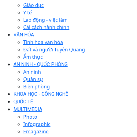
Giáo dục
Y tế
Lao động - việc làm
Cải cách hành chính
VĂN HÓA
Tinh hoa văn hóa
Đất và người Tuyên Quang
Ẩm thực
AN NINH - QUỐC PHÒNG
An ninh
Quân sự
Biên phòng
KHOA HỌC - CÔNG NGHỆ
QUỐC TẾ
MULTIMEDIA
Photo
Infographic
Emagazine