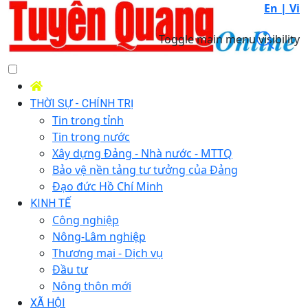
En |
Vi
Toggle main menu visibility
THỜI SỰ - CHÍNH TRỊ
Tin trong tỉnh
Tin trong nước
Xây dựng Đảng - Nhà nước - MTTQ
Bảo vệ nền tảng tư tưởng của Đảng
Đạo đức Hồ Chí Minh
KINH TẾ
Công nghiệp
Nông-Lâm nghiệp
Thương mại - Dịch vụ
Đầu tư
Nông thôn mới
XÃ HỘI