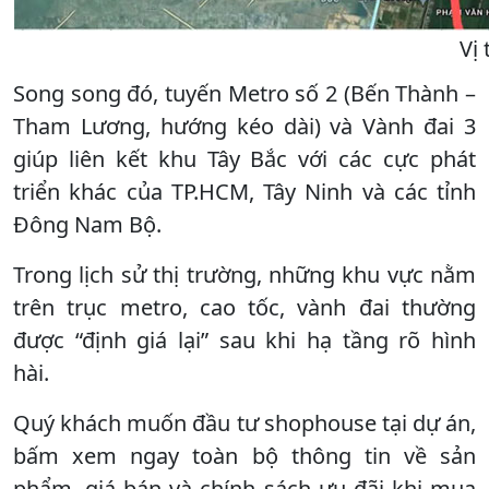
Vị
Song song đó, tuyến Metro số 2 (Bến Thành –
Tham Lương, hướng kéo dài) và Vành đai 3
giúp liên kết khu Tây Bắc với các cực phát
triển khác của TP.HCM, Tây Ninh và các tỉnh
Đông Nam Bộ.
Trong lịch sử thị trường, những khu vực nằm
trên trục metro, cao tốc, vành đai thường
được “định giá lại” sau khi hạ tầng rõ hình
hài.
Quý khách muốn đầu tư shophouse tại dự án,
bấm xem ngay toàn bộ thông tin về sản
phẩm, giá bán và chính sách ưu đãi khi mua