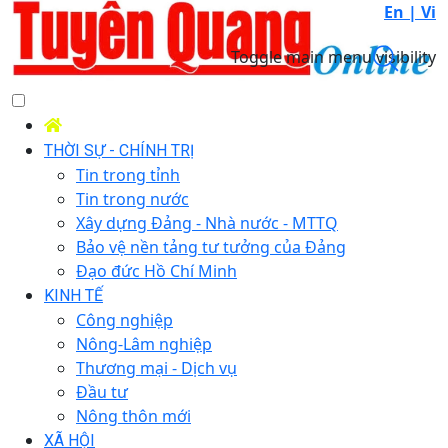
En |
Vi
Toggle main menu visibility
THỜI SỰ - CHÍNH TRỊ
Tin trong tỉnh
Tin trong nước
Xây dựng Đảng - Nhà nước - MTTQ
Bảo vệ nền tảng tư tưởng của Đảng
Đạo đức Hồ Chí Minh
KINH TẾ
Công nghiệp
Nông-Lâm nghiệp
Thương mại - Dịch vụ
Đầu tư
Nông thôn mới
XÃ HỘI