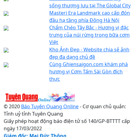
sống thượng lưu tại The Global City
Masteri Era Landmark cao cấp đón
đầu hạ tầng phía Đông Hà Nội
Chẩm Chéo Tây Bắc - Hương vị đặc
trưng của núi rừng trong bữa cơm
Việt
Kho Ảnh Đẹp - Website chia sẻ ảnh
đẹp đa dạng chủ đề
Cùng Ghiensaigon.com khám phá
hương vị Cơm Tấm Sài Gòn đích
thực
© 2020
Báo Tuyên Quang Online
- Cơ quan chủ quản:
Tỉnh uỷ tỉnh Tuyên Quang
Giấy phép hoạt động báo điện tử số 140/GP-BTTTT cấp
ngày 17/03/2022
Giám đốc: Mai Đức Thông