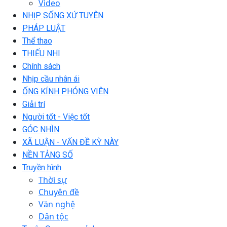
Video
NHỊP SỐNG XỨ TUYÊN
PHÁP LUẬT
Thể thao
THIẾU NHI
Chính sách
Nhịp cầu nhân ái
ỐNG KÍNH PHÓNG VIÊN
Giải trí
Người tốt - Việc tốt
GÓC NHÌN
XÃ LUẬN - VẤN ĐỀ KỲ NÀY
NỀN TẢNG SỐ
Truyền hình
Thời sự
Chuyên đề
Văn nghệ
Dân tộc