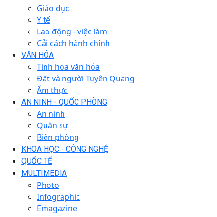
Giáo dục
Y tế
Lao động - việc làm
Cải cách hành chính
VĂN HÓA
Tinh hoa văn hóa
Đất và người Tuyên Quang
Ẩm thực
AN NINH - QUỐC PHÒNG
An ninh
Quân sự
Biên phòng
KHOA HỌC - CÔNG NGHỆ
QUỐC TẾ
MULTIMEDIA
Photo
Infographic
Emagazine