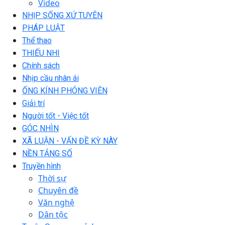
Video
NHỊP SỐNG XỨ TUYÊN
PHÁP LUẬT
Thể thao
THIẾU NHI
Chính sách
Nhịp cầu nhân ái
ỐNG KÍNH PHÓNG VIÊN
Giải trí
Người tốt - Việc tốt
GÓC NHÌN
XÃ LUẬN - VẤN ĐỀ KỲ NÀY
NỀN TẢNG SỐ
Truyền hình
Thời sự
Chuyên đề
Văn nghệ
Dân tộc