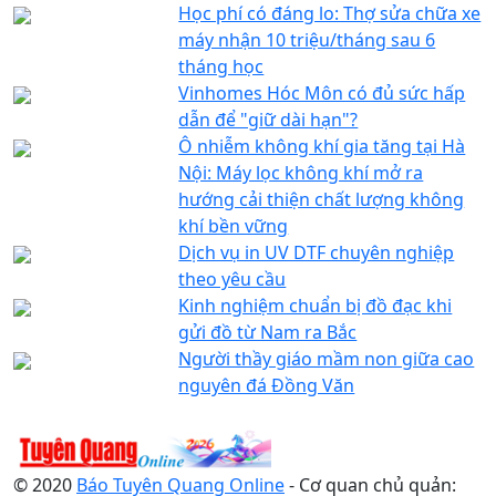
Học phí có đáng lo: Thợ sửa chữa xe
máy nhận 10 triệu/tháng sau 6
tháng học
Vinhomes Hóc Môn có đủ sức hấp
dẫn để "giữ dài hạn"?
Ô nhiễm không khí gia tăng tại Hà
Nội: Máy lọc không khí mở ra
hướng cải thiện chất lượng không
khí bền vững
Dịch vụ in UV DTF chuyên nghiệp
theo yêu cầu
Kinh nghiệm chuẩn bị đồ đạc khi
gửi đồ từ Nam ra Bắc
Người thầy giáo mầm non giữa cao
nguyên đá Đồng Văn
© 2020
Báo Tuyên Quang Online
- Cơ quan chủ quản: