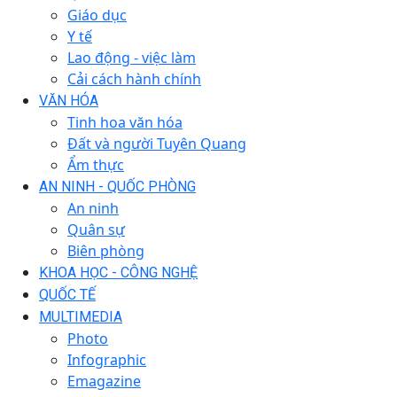
Giáo dục
Y tế
Lao động - việc làm
Cải cách hành chính
VĂN HÓA
Tinh hoa văn hóa
Đất và người Tuyên Quang
Ẩm thực
AN NINH - QUỐC PHÒNG
An ninh
Quân sự
Biên phòng
KHOA HỌC - CÔNG NGHỆ
QUỐC TẾ
MULTIMEDIA
Photo
Infographic
Emagazine