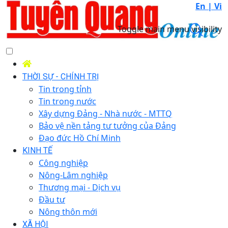
En |
Vi
Toggle main menu visibility
THỜI SỰ - CHÍNH TRỊ
Tin trong tỉnh
Tin trong nước
Xây dựng Đảng - Nhà nước - MTTQ
Bảo vệ nền tảng tư tưởng của Đảng
Đạo đức Hồ Chí Minh
KINH TẾ
Công nghiệp
Nông-Lâm nghiệp
Thương mại - Dịch vụ
Đầu tư
Nông thôn mới
XÃ HỘI