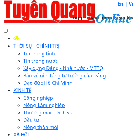
En |
Vi
Toggle main menu visibility
THỜI SỰ - CHÍNH TRỊ
Tin trong tỉnh
Tin trong nước
Xây dựng Đảng - Nhà nước - MTTQ
Bảo vệ nền tảng tư tưởng của Đảng
Đạo đức Hồ Chí Minh
KINH TẾ
Công nghiệp
Nông-Lâm nghiệp
Thương mại - Dịch vụ
Đầu tư
Nông thôn mới
XÃ HỘI