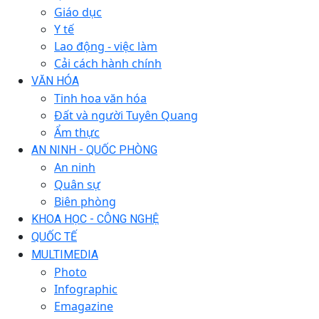
Giáo dục
Y tế
Lao động - việc làm
Cải cách hành chính
VĂN HÓA
Tinh hoa văn hóa
Đất và người Tuyên Quang
Ẩm thực
AN NINH - QUỐC PHÒNG
An ninh
Quân sự
Biên phòng
KHOA HỌC - CÔNG NGHỆ
QUỐC TẾ
MULTIMEDIA
Photo
Infographic
Emagazine