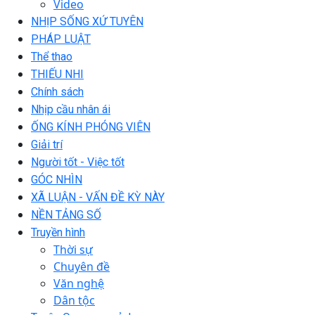
Video
NHỊP SỐNG XỨ TUYÊN
PHÁP LUẬT
Thể thao
THIẾU NHI
Chính sách
Nhịp cầu nhân ái
ỐNG KÍNH PHÓNG VIÊN
Giải trí
Người tốt - Việc tốt
GÓC NHÌN
XÃ LUẬN - VẤN ĐỀ KỲ NÀY
NỀN TẢNG SỐ
Truyền hình
Thời sự
Chuyên đề
Văn nghệ
Dân tộc