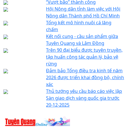
“Vượt bão” thành công
Hội Nông dân tỉnh làm việc với Hội
Nông dân Thành phố Hồ Chí Minh
Tổng kết mô hình nuôi cá lăng
chấm
Kết nối cung - cầu sản phẩm giữa
Tuyên Quang và Lâm Đồng
Trên 90 đại biểu được tuyên truyền,
tập huấn công tác quản lý, bảo vệ
rừng
Đảm bảo Tổng điều tra kinh tế năm
2026 được triển khai đồng bộ, chính
xác
Thủ tướng yêu cầu báo cáo việc lập
Sàn giao dịch vàng quốc gia trước
20-12-2025