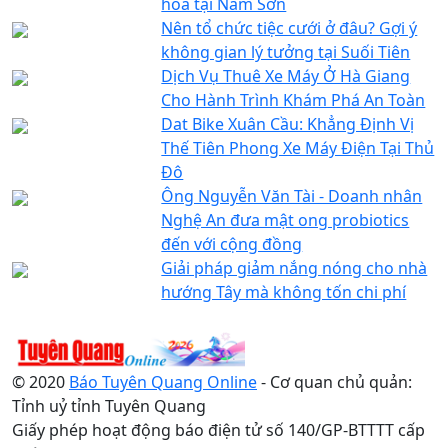
hóa tại Nam Sơn
Nên tổ chức tiệc cưới ở đâu? Gợi ý
không gian lý tưởng tại Suối Tiên
Dịch Vụ Thuê Xe Máy Ở Hà Giang
Cho Hành Trình Khám Phá An Toàn
Dat Bike Xuân Cầu: Khẳng Định Vị
Thế Tiên Phong Xe Máy Điện Tại Thủ
Đô
Ông Nguyễn Văn Tài - Doanh nhân
Nghệ An đưa mật ong probiotics
đến với cộng đồng
Giải pháp giảm nắng nóng cho nhà
hướng Tây mà không tốn chi phí
© 2020
Báo Tuyên Quang Online
- Cơ quan chủ quản:
Tỉnh uỷ tỉnh Tuyên Quang
Giấy phép hoạt động báo điện tử số 140/GP-BTTTT cấp