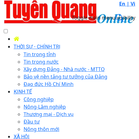
En |
Vi
Toggle main menu visibility
THỜI SỰ - CHÍNH TRỊ
Tin trong tỉnh
Tin trong nước
Xây dựng Đảng - Nhà nước - MTTQ
Bảo vệ nền tảng tư tưởng của Đảng
Đạo đức Hồ Chí Minh
KINH TẾ
Công nghiệp
Nông-Lâm nghiệp
Thương mại - Dịch vụ
Đầu tư
Nông thôn mới
XÃ HỘI