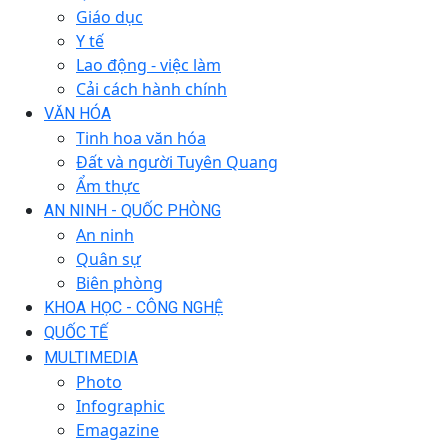
Giáo dục
Y tế
Lao động - việc làm
Cải cách hành chính
VĂN HÓA
Tinh hoa văn hóa
Đất và người Tuyên Quang
Ẩm thực
AN NINH - QUỐC PHÒNG
An ninh
Quân sự
Biên phòng
KHOA HỌC - CÔNG NGHỆ
QUỐC TẾ
MULTIMEDIA
Photo
Infographic
Emagazine