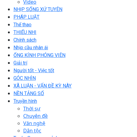
Video
NHỊP SỐNG XỨ TUYÊN
PHÁP LUẬT
Thể thao
THIẾU NHI
Chính sách
Nhịp cầu nhân ái
ỐNG KÍNH PHÓNG VIÊN
Giải trí
Người tốt - Việc tốt
GÓC NHÌN
XÃ LUẬN - VẤN ĐỀ KỲ NÀY
NỀN TẢNG SỐ
Truyền hình
Thời sự
Chuyên đề
Văn nghệ
Dân tộc