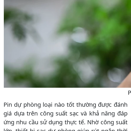
P
Pin dự phòng loại nào tốt thường được đánh
giá dựa trên công suất sạc và khả năng đáp
ứng nhu cầu sử dụng thực tế. Nhờ công suất
lớn, thiết bị sạc dự phòng giúp rút ngắn thời