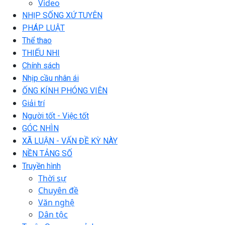
Video
NHỊP SỐNG XỨ TUYÊN
PHÁP LUẬT
Thể thao
THIẾU NHI
Chính sách
Nhịp cầu nhân ái
ỐNG KÍNH PHÓNG VIÊN
Giải trí
Người tốt - Việc tốt
GÓC NHÌN
XÃ LUẬN - VẤN ĐỀ KỲ NÀY
NỀN TẢNG SỐ
Truyền hình
Thời sự
Chuyên đề
Văn nghệ
Dân tộc