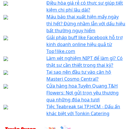
Điều hòa giá rẻ có thực sự giúp tiết
kiệm chi phí lâu dài?
Máu báo thai xuất hiện mấy ngày
thì hết? Đừng nhầm lẫn với dấu hiệu
bất thường nguy hiểm
Giải pháp buff like Facebook hỗ trợ
kinh doanh online hiệu quả từ
Top1like.com
Làm xét nghiệm NIPT để làm gì? Có
thật sự cần thiết trong thai kỳ?
Tại sao nên đầu tư vào căn hộ
Masteri Cosmo Central?
Cửa hàng hoa Tuyên Quang T&H
Flowers: Nơi gửi trọn yêu thương
qua những đóa hoa tươi
Tiệc Teabreak tại TP.HCM - Dấu ấn
khác biệt với Tonkin Catering