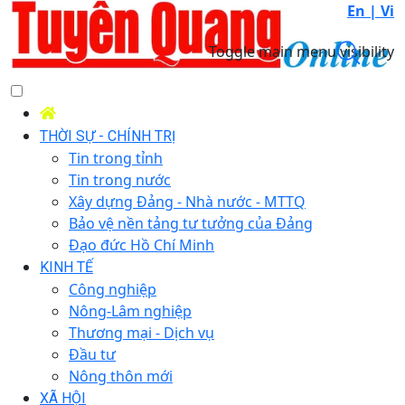
En |
Vi
Toggle main menu visibility
THỜI SỰ - CHÍNH TRỊ
Tin trong tỉnh
Tin trong nước
Xây dựng Đảng - Nhà nước - MTTQ
Bảo vệ nền tảng tư tưởng của Đảng
Đạo đức Hồ Chí Minh
KINH TẾ
Công nghiệp
Nông-Lâm nghiệp
Thương mại - Dịch vụ
Đầu tư
Nông thôn mới
XÃ HỘI