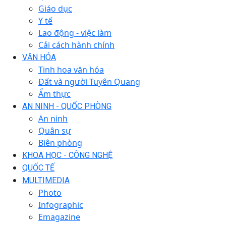
Giáo dục
Y tế
Lao động - việc làm
Cải cách hành chính
VĂN HÓA
Tinh hoa văn hóa
Đất và người Tuyên Quang
Ẩm thực
AN NINH - QUỐC PHÒNG
An ninh
Quân sự
Biên phòng
KHOA HỌC - CÔNG NGHỆ
QUỐC TẾ
MULTIMEDIA
Photo
Infographic
Emagazine