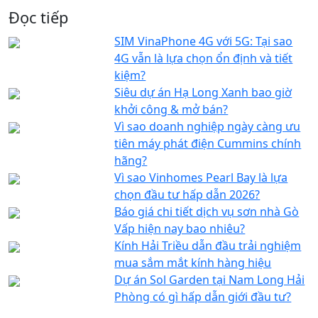
Đọc tiếp
SIM VinaPhone 4G với 5G: Tại sao
4G vẫn là lựa chọn ổn định và tiết
kiệm?
Siêu dự án Hạ Long Xanh bao giờ
khởi công & mở bán?
Vì sao doanh nghiệp ngày càng ưu
tiên máy phát điện Cummins chính
hãng?
Vì sao Vinhomes Pearl Bay là lựa
chọn đầu tư hấp dẫn 2026?
Báo giá chi tiết dịch vụ sơn nhà Gò
Vấp hiện nay bao nhiêu?
Kính Hải Triều dẫn đầu trải nghiệm
mua sắm mắt kính hàng hiệu
Dự án Sol Garden tại Nam Long Hải
Phòng có gì hấp dẫn giới đầu tư?