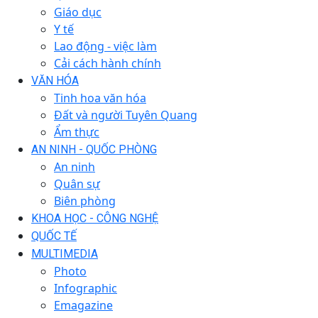
Giáo dục
Y tế
Lao động - việc làm
Cải cách hành chính
VĂN HÓA
Tinh hoa văn hóa
Đất và người Tuyên Quang
Ẩm thực
AN NINH - QUỐC PHÒNG
An ninh
Quân sự
Biên phòng
KHOA HỌC - CÔNG NGHỆ
QUỐC TẾ
MULTIMEDIA
Photo
Infographic
Emagazine