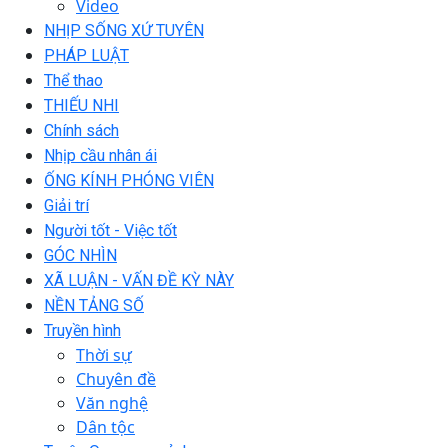
Video
NHỊP SỐNG XỨ TUYÊN
PHÁP LUẬT
Thể thao
THIẾU NHI
Chính sách
Nhịp cầu nhân ái
ỐNG KÍNH PHÓNG VIÊN
Giải trí
Người tốt - Việc tốt
GÓC NHÌN
XÃ LUẬN - VẤN ĐỀ KỲ NÀY
NỀN TẢNG SỐ
Truyền hình
Thời sự
Chuyên đề
Văn nghệ
Dân tộc