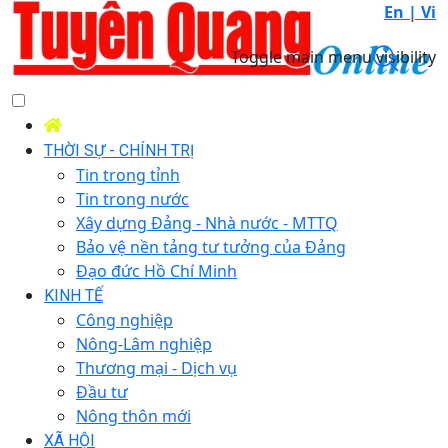
En |
Vi
Toggle main menu visibility
THỜI SỰ - CHÍNH TRỊ
Tin trong tỉnh
Tin trong nước
Xây dựng Đảng - Nhà nước - MTTQ
Bảo vệ nền tảng tư tưởng của Đảng
Đạo đức Hồ Chí Minh
KINH TẾ
Công nghiệp
Nông-Lâm nghiệp
Thương mại - Dịch vụ
Đầu tư
Nông thôn mới
XÃ HỘI