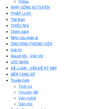
Video
NHỊP SỐNG XỨ TUYÊN
PHÁP LUẬT
Thể thao
THIẾU NHI
Chính sách
Nhịp cầu nhân ái
ỐNG KÍNH PHÓNG VIÊN
Giải trí
Người tốt - Việc tốt
GÓC NHÌN
XÃ LUẬN - VẤN ĐỀ KỲ NÀY
NỀN TẢNG SỐ
Truyền hình
Thời sự
Chuyên đề
Văn nghệ
Dân tộc