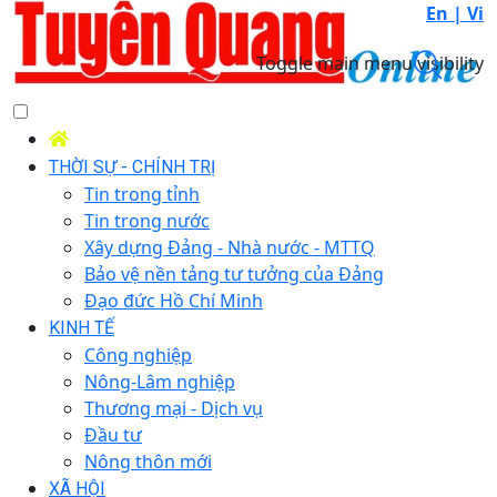
En |
Vi
Toggle main menu visibility
THỜI SỰ - CHÍNH TRỊ
Tin trong tỉnh
Tin trong nước
Xây dựng Đảng - Nhà nước - MTTQ
Bảo vệ nền tảng tư tưởng của Đảng
Đạo đức Hồ Chí Minh
KINH TẾ
Công nghiệp
Nông-Lâm nghiệp
Thương mại - Dịch vụ
Đầu tư
Nông thôn mới
XÃ HỘI