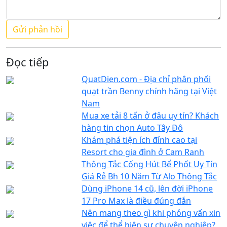
Đọc tiếp
QuatDien.com - Địa chỉ phân phối
quạt trần Benny chính hãng tại Việt
Nam
Mua xe tải 8 tấn ở đâu uy tín? Khách
hàng tin chọn Auto Tây Đô
Khám phá tiện ích đỉnh cao tại
Resort cho gia đình ở Cam Ranh
Thông Tắc Cống Hút Bể Phốt Uy Tín
Giá Rẻ Bh 10 Năm Từ Alo Thông Tắc
Dùng iPhone 14 cũ, lên đời iPhone
17 Pro Max là điều đúng đắn
Nên mang theo gì khi phỏng vấn xin
việc để thể hiện sự chuyên nghiệp?