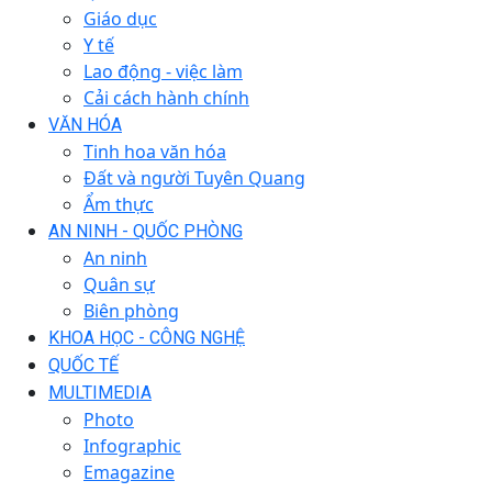
Giáo dục
Y tế
Lao động - việc làm
Cải cách hành chính
VĂN HÓA
Tinh hoa văn hóa
Đất và người Tuyên Quang
Ẩm thực
AN NINH - QUỐC PHÒNG
An ninh
Quân sự
Biên phòng
KHOA HỌC - CÔNG NGHỆ
QUỐC TẾ
MULTIMEDIA
Photo
Infographic
Emagazine