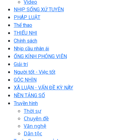
Video
NHỊP SỐNG XỨ TUYÊN
PHÁP LUẬT
Thể thao
THIẾU NHI
Chính sách
Nhịp cầu nhân ái
ỐNG KÍNH PHÓNG VIÊN
Giải trí
Người tốt - Việc tốt
GÓC NHÌN
XÃ LUẬN - VẤN ĐỀ KỲ NÀY
NỀN TẢNG SỐ
Truyền hình
Thời sự
Chuyên đề
Văn nghệ
Dân tộc