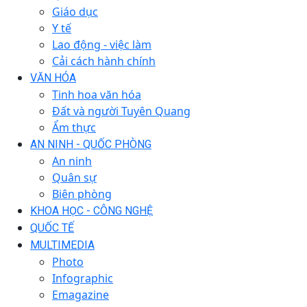
Giáo dục
Y tế
Lao động - việc làm
Cải cách hành chính
VĂN HÓA
Tinh hoa văn hóa
Đất và người Tuyên Quang
Ẩm thực
AN NINH - QUỐC PHÒNG
An ninh
Quân sự
Biên phòng
KHOA HỌC - CÔNG NGHỆ
QUỐC TẾ
MULTIMEDIA
Photo
Infographic
Emagazine