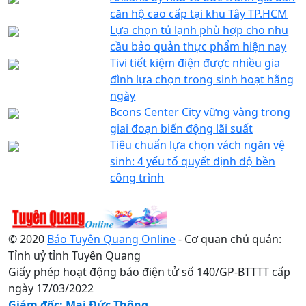
căn hộ cao cấp tại khu Tây TP.HCM
Lựa chọn tủ lạnh phù hợp cho nhu
cầu bảo quản thực phẩm hiện nay
Tivi tiết kiệm điện được nhiều gia
đình lựa chọn trong sinh hoạt hằng
ngày
Bcons Center City vững vàng trong
giai đoạn biến động lãi suất
Tiêu chuẩn lựa chọn vách ngăn vệ
sinh: 4 yếu tố quyết định độ bền
công trình
© 2020
Báo Tuyên Quang Online
- Cơ quan chủ quản:
Tỉnh uỷ tỉnh Tuyên Quang
Giấy phép hoạt động báo điện tử số 140/GP-BTTTT cấp
ngày 17/03/2022
Giám đốc: Mai Đức Thông