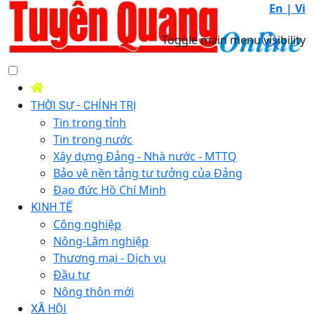
En |
Vi
Toggle main menu visibility
THỜI SỰ - CHÍNH TRỊ
Tin trong tỉnh
Tin trong nước
Xây dựng Đảng - Nhà nước - MTTQ
Bảo vệ nền tảng tư tưởng của Đảng
Đạo đức Hồ Chí Minh
KINH TẾ
Công nghiệp
Nông-Lâm nghiệp
Thương mại - Dịch vụ
Đầu tư
Nông thôn mới
XÃ HỘI