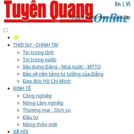
En |
Vi
Toggle main menu visibility
THỜI SỰ - CHÍNH TRỊ
Tin trong tỉnh
Tin trong nước
Xây dựng Đảng - Nhà nước - MTTQ
Bảo vệ nền tảng tư tưởng của Đảng
Đạo đức Hồ Chí Minh
KINH TẾ
Công nghiệp
Nông-Lâm nghiệp
Thương mại - Dịch vụ
Đầu tư
Nông thôn mới
XÃ HỘI