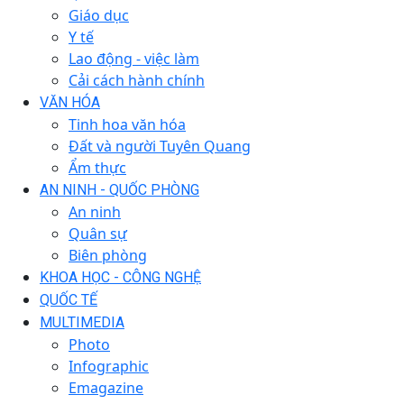
Giáo dục
Y tế
Lao động - việc làm
Cải cách hành chính
VĂN HÓA
Tinh hoa văn hóa
Đất và người Tuyên Quang
Ẩm thực
AN NINH - QUỐC PHÒNG
An ninh
Quân sự
Biên phòng
KHOA HỌC - CÔNG NGHỆ
QUỐC TẾ
MULTIMEDIA
Photo
Infographic
Emagazine