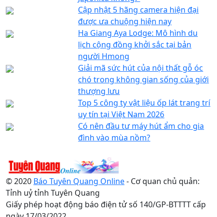
Cập nhật 5 hãng camera hiện đại
được ưa chuộng hiện nay
Ha Giang Aya Lodge: Mô hình du
lịch cộng đồng khởi sắc tại bản
người Hmong
Giải mã sức hút của nội thất gỗ óc
chó trong không gian sống của giới
thượng lưu
Top 5 công ty vật liệu ốp lát trang trí
uy tín tại Việt Nam 2026
Có nên đầu tư máy hút ẩm cho gia
đình vào mùa nồm?
© 2020
Báo Tuyên Quang Online
- Cơ quan chủ quản:
Tỉnh uỷ tỉnh Tuyên Quang
Giấy phép hoạt động báo điện tử số 140/GP-BTTTT cấp
ngày 17/03/2022