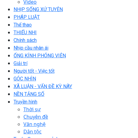
Video
NHỊP SỐNG XỨ TUYÊN
PHÁP LUẬT
Thể thao
THIẾU NHI
Chính sách
Nhịp cầu nhân ái
ỐNG KÍNH PHÓNG VIÊN
Giải trí
Người tốt - Việc tốt
GÓC NHÌN
XÃ LUẬN - VẤN ĐỀ KỲ NÀY
NỀN TẢNG SỐ
Truyền hình
Thời sự
Chuyên đề
Văn nghệ
Dân tộc