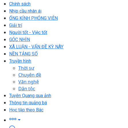
Chính sách
Nhịp cầu nhân ái
ỐNG KÍNH PHÓNG VIÊN
Giải trí
Người tốt - Việc tốt
GÓC NHÌN
XÃ LUẬN - VẤN ĐỀ KỲ NÀY
NỀN TẢNG SỐ
Truyền hình
Thời sự
Chuyên đề
Văn nghệ
Dân tộc
Tuyên Quang qua ảnh
Thông tin quảng bá
Học tập theo Bác