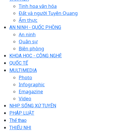
Tinh hoa văn hóa
Đất và người Tuyên Quang
Ẩm thực
AN NINH - QUỐC PHÒNG
An ninh
Quân sự
Biên phòng
KHOA HỌC - CÔNG NGHỆ
QUỐC TẾ
MULTIMEDIA
Photo
Infographic
Emagazine
Video
NHỊP SỐNG XỨ TUYÊN
PHÁP LUẬT
Thể thao
THIẾU NHI