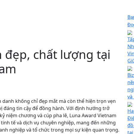
Bạ
Đọc
Tấ
Nh
 đẹp, chất lượng tại
Vi
Gi
nam
Biz
nề
ng
và
 danh không chỉ đẹp mắt mà còn thể hiện trọn vẹn
 vị đáng tin cậy để đồng hành. Với định hướng trở
Ha
 kỷ niệm chương và cúp pha lê, Luna Award Vietnam
Đi
ế tinh tế và dịch vụ chuyên nghiệp, mang đến những
đồ
oanh nghiệp và tổ chức trong mọi sự kiện quan trọng.
tạ