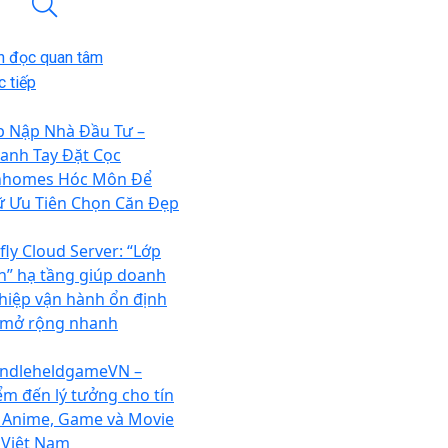
n đọc quan tâm
 tiếp
p Nập Nhà Đầu Tư –
anh Tay Đặt Cọc
nhomes Hóc Môn Để
ữ Ưu Tiên Chọn Căn Đẹp
fly Cloud Server: “Lớp
n” hạ tầng giúp doanh
hiệp vận hành ổn định
 mở rộng nhanh
ndleheldgameVN –
ểm đến lý tưởng cho tín
 Anime, Game và Movie
i Việt Nam