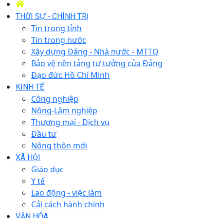
THỜI SỰ - CHÍNH TRỊ
Tin trong tỉnh
Tin trong nước
Xây dựng Đảng - Nhà nước - MTTQ
Bảo vệ nền tảng tư tưởng của Đảng
Đạo đức Hồ Chí Minh
KINH TẾ
Công nghiệp
Nông-Lâm nghiệp
Thương mại - Dịch vụ
Đầu tư
Nông thôn mới
XÃ HỘI
Giáo dục
Y tế
Lao động - việc làm
Cải cách hành chính
VĂN HÓA