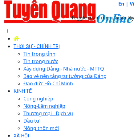
En |
Vi
Toggle main menu visibility
THỜI SỰ - CHÍNH TRỊ
Tin trong tỉnh
Tin trong nước
Xây dựng Đảng - Nhà nước - MTTQ
Bảo vệ nền tảng tư tưởng của Đảng
Đạo đức Hồ Chí Minh
KINH TẾ
Công nghiệp
Nông-Lâm nghiệp
Thương mại - Dịch vụ
Đầu tư
Nông thôn mới
XÃ HỘI