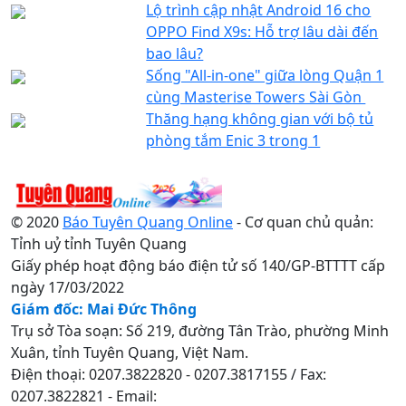
Lộ trình cập nhật Android 16 cho
OPPO Find X9s: Hỗ trợ lâu dài đến
bao lâu?
Sống "All-in-one" giữa lòng Quận 1
cùng Masterise Towers Sài Gòn
Thăng hạng không gian với bộ tủ
phòng tắm Enic 3 trong 1
© 2020
Báo Tuyên Quang Online
- Cơ quan chủ quản:
Tỉnh uỷ tỉnh Tuyên Quang
Giấy phép hoạt động báo điện tử số 140/GP-BTTTT cấp
ngày 17/03/2022
Giám đốc: Mai Đức Thông
Trụ sở Tòa soạn: Số 219, đường Tân Trào, phường Minh
Xuân, tỉnh Tuyên Quang, Việt Nam.
Điện thoại: 0207.3822820 - 0207.3817155 / Fax:
0207.3822821 - Email: