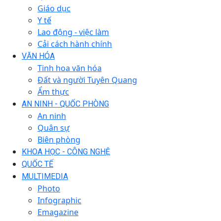
Giáo dục
Y tế
Lao động - việc làm
Cải cách hành chính
VĂN HÓA
Tinh hoa văn hóa
Đất và người Tuyên Quang
Ẩm thực
AN NINH - QUỐC PHÒNG
An ninh
Quân sự
Biên phòng
KHOA HỌC - CÔNG NGHỆ
QUỐC TẾ
MULTIMEDIA
Photo
Infographic
Emagazine