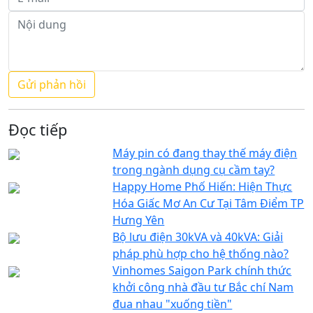
Đọc tiếp
Máy pin có đang thay thế máy điện
trong ngành dụng cụ cầm tay?
Happy Home Phố Hiến: Hiện Thực
Hóa Giấc Mơ An Cư Tại Tâm Điểm TP
Hưng Yên
Bộ lưu điện 30kVA và 40kVA: Giải
pháp phù hợp cho hệ thống nào?
Vinhomes Saigon Park chính thức
khởi công nhà đầu tư Bắc chí Nam
đua nhau "xuống tiền"