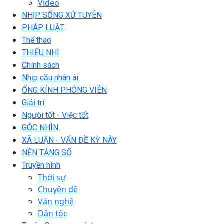
Video
NHỊP SỐNG XỨ TUYÊN
PHÁP LUẬT
Thể thao
THIẾU NHI
Chính sách
Nhịp cầu nhân ái
ỐNG KÍNH PHÓNG VIÊN
Giải trí
Người tốt - Việc tốt
GÓC NHÌN
XÃ LUẬN - VẤN ĐỀ KỲ NÀY
NỀN TẢNG SỐ
Truyền hình
Thời sự
Chuyên đề
Văn nghệ
Dân tộc