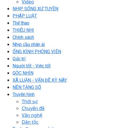
Video
NHỊP SỐNG XỨ TUYÊN
PHÁP LUẬT
Thể thao
THIẾU NHI
Chính sách
Nhịp cầu nhân ái
ỐNG KÍNH PHÓNG VIÊN
Giải trí
Người tốt - Việc tốt
GÓC NHÌN
XÃ LUẬN - VẤN ĐỀ KỲ NÀY
NỀN TẢNG SỐ
Truyền hình
Thời sự
Chuyên đề
Văn nghệ
Dân tộc