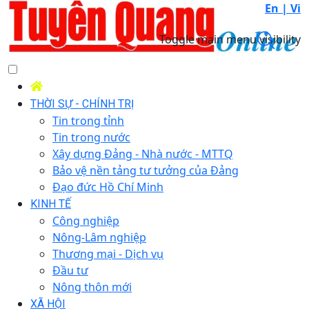
En |
Vi
Toggle main menu visibility
THỜI SỰ - CHÍNH TRỊ
Tin trong tỉnh
Tin trong nước
Xây dựng Đảng - Nhà nước - MTTQ
Bảo vệ nền tảng tư tưởng của Đảng
Đạo đức Hồ Chí Minh
KINH TẾ
Công nghiệp
Nông-Lâm nghiệp
Thương mại - Dịch vụ
Đầu tư
Nông thôn mới
XÃ HỘI