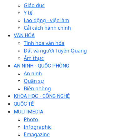
Giáo dục
Y tế
Lao động - việc làm
Cải cách hành chính
VĂN HÓA
Tinh hoa văn hóa
Đất và người Tuyên Quang
Ẩm thực
AN NINH - QUỐC PHÒNG
An ninh
Quân sự
Biên phòng
KHOA HỌC - CÔNG NGHỆ
QUỐC TẾ
MULTIMEDIA
Photo
Infographic
Emagazine