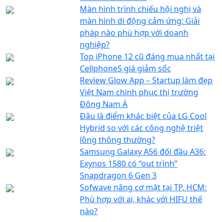
Màn hình trình chiếu hội nghị và
màn hình di động cảm ứng: Giải
pháp nào phù hợp với doanh
nghiệp?
Top iPhone 12 cũ đáng mua nhất tại
CellphoneS giá giảm sốc
Review Glow App – Startup làm đẹp
Việt Nam chinh phục thị trường
Đông Nam Á
Đâu là điểm khác biệt của LG Cool
Hybrid so với các công nghệ triệt
lông thông thường?
Samsung Galaxy A56 đối đầu A36:
Exynos 1580 có “out trình”
Snapdragon 6 Gen 3
Sofwave nâng cơ mặt tại TP. HCM:
Phù hợp với ai, khác với HIFU thế
nào?