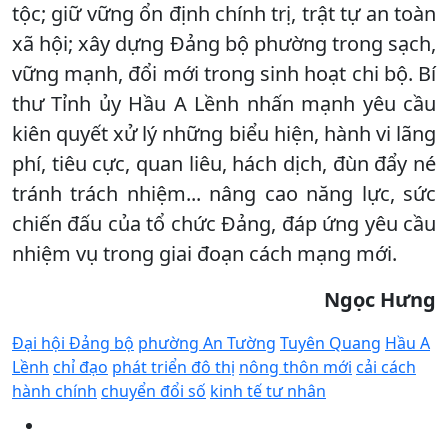
tộc; giữ vững ổn định chính trị, trật tự an toàn
xã hội; xây dựng Đảng bộ phường trong sạch,
vững mạnh, đổi mới trong sinh hoạt chi bộ. Bí
thư Tỉnh ủy Hầu A Lềnh nhấn mạnh yêu cầu
kiên quyết xử lý những biểu hiện, hành vi lãng
phí, tiêu cực, quan liêu, hách dịch, đùn đẩy né
tránh trách nhiệm... nâng cao năng lực, sức
chiến đấu của tổ chức Đảng, đáp ứng yêu cầu
nhiệm vụ trong giai đoạn cách mạng mới.
Ngọc Hưng
Đại hội Đảng bộ
phường An Tường
Tuyên Quang
Hầu A
Lềnh
chỉ đạo
phát triển đô thị
nông thôn mới
cải cách
hành chính
chuyển đổi số
kinh tế tư nhân