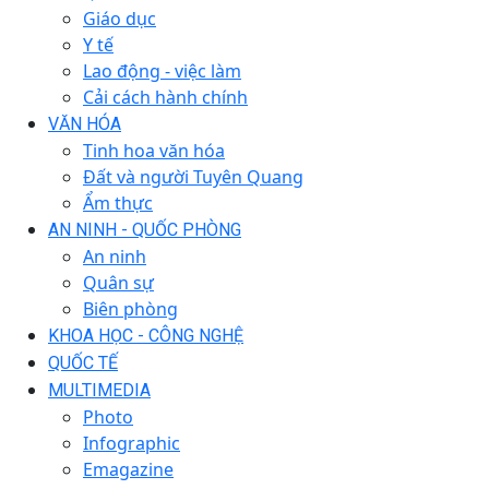
Giáo dục
Y tế
Lao động - việc làm
Cải cách hành chính
VĂN HÓA
Tinh hoa văn hóa
Đất và người Tuyên Quang
Ẩm thực
AN NINH - QUỐC PHÒNG
An ninh
Quân sự
Biên phòng
KHOA HỌC - CÔNG NGHỆ
QUỐC TẾ
MULTIMEDIA
Photo
Infographic
Emagazine