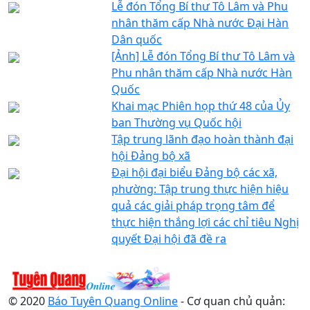
Lễ đón Tổng Bí thư Tô Lâm và Phu
nhân thăm cấp Nhà nước Đại Hàn
Dân quốc
[Ảnh] Lễ đón Tổng Bí thư Tô Lâm và
Phu nhân thăm cấp Nhà nước Hàn
Quốc
Khai mạc Phiên họp thứ 48 của Ủy
ban Thường vụ Quốc hội
Tập trung lãnh đạo hoàn thành đại
hội Đảng bộ xã
Đại hội đại biểu Đảng bộ các xã,
phường: Tập trung thực hiện hiệu
quả các giải pháp trọng tâm để
thực hiện thắng lợi các chỉ tiêu Nghị
quyết Đại hội đã đề ra
© 2020
Báo Tuyên Quang Online
- Cơ quan chủ quản: