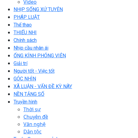
Video
NHỊP SỐNG XỨ TUYÊN
PHÁP LUẬT
Thể thao
THIẾU NHI
Chính sách
Nhịp cầu nhân ái
ỐNG KÍNH PHÓNG VIÊN
Giải trí
Người tốt - Việc tốt
GÓC NHÌN
XÃ LUẬN - VẤN ĐỀ KỲ NÀY
NỀN TẢNG SỐ
Truyền hình
Thời sự
Chuyên đề
Văn nghệ
Dân tộc