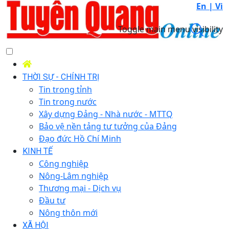
En |
Vi
Toggle main menu visibility
THỜI SỰ - CHÍNH TRỊ
Tin trong tỉnh
Tin trong nước
Xây dựng Đảng - Nhà nước - MTTQ
Bảo vệ nền tảng tư tưởng của Đảng
Đạo đức Hồ Chí Minh
KINH TẾ
Công nghiệp
Nông-Lâm nghiệp
Thương mại - Dịch vụ
Đầu tư
Nông thôn mới
XÃ HỘI