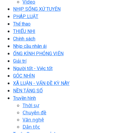
Video
NHỊP SỐNG XỨ TUYÊN
PHÁP LUẬT
Thể thao
THIẾU NHI
Chính sách
Nhịp cầu nhân ái
ỐNG KÍNH PHÓNG VIÊN
Giải trí
Người tốt - Việc tốt
GÓC NHÌN
XÃ LUẬN - VẤN ĐỀ KỲ NÀY
NỀN TẢNG SỐ
Truyền hình
Thời sự
Chuyên đề
Văn nghệ
Dân tộc