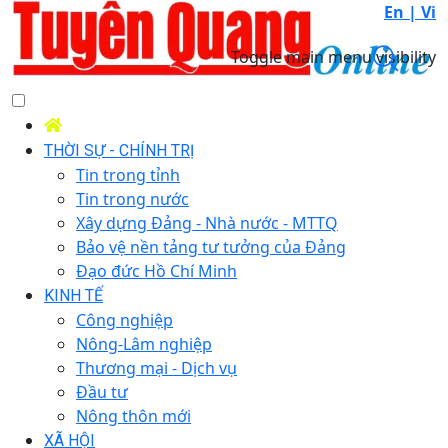
En |
Vi
Toggle main menu visibility
THỜI SỰ - CHÍNH TRỊ
Tin trong tỉnh
Tin trong nước
Xây dựng Đảng - Nhà nước - MTTQ
Bảo vệ nền tảng tư tưởng của Đảng
Đạo đức Hồ Chí Minh
KINH TẾ
Công nghiệp
Nông-Lâm nghiệp
Thương mại - Dịch vụ
Đầu tư
Nông thôn mới
XÃ HỘI