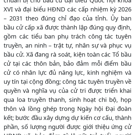
chuẩn bị cho bầu cử đại biểu Quốc hội khóa
XVI và đại biểu HĐND các cấp nhiệm kỳ 2026
– 2031 theo đúng chỉ đạo của tỉnh. Ủy ban
bầu cử cấp xã được thành lập đúng quy định,
gồm các tiểu ban phụ trách công tác tuyên
truyền, an ninh – trật tự, nhân sự và phục vụ
bầu cử. Xã đang rà soát, kiện toàn các Tổ bầu
cử tại các thôn bản, bảo đảm mỗi điểm bầu
cử có nhân lực đủ năng lực, kinh nghiệm và
uy tín tại cộng đồng; công tác tuyên truyền về
quyền và nghĩa vụ của cử tri được triển khai
qua loa truyền thanh, sinh hoạt chi bộ, họp
thôn và lồng ghép trong Ngày hội Đại đoàn
kết; bước đầu xây dựng dự kiến cơ cấu, thành
phần, số lượng người được giới thiệu ứng cử