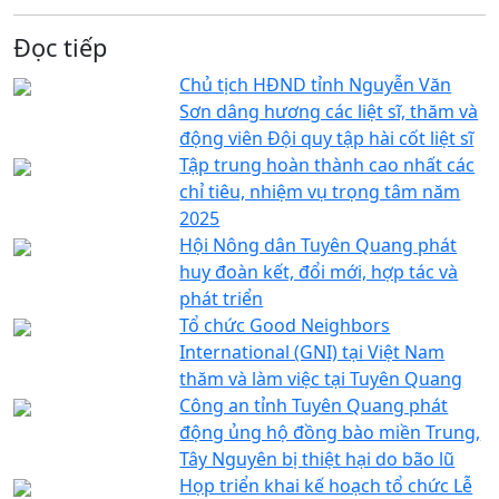
Đọc tiếp
Chủ tịch HĐND tỉnh Nguyễn Văn
Sơn dâng hương các liệt sĩ, thăm và
động viên Đội quy tập hài cốt liệt sĩ
Tập trung hoàn thành cao nhất các
chỉ tiêu, nhiệm vụ trọng tâm năm
2025
Hội Nông dân Tuyên Quang phát
huy đoàn kết, đổi mới, hợp tác và
phát triển
Tổ chức Good Neighbors
International (GNI) tại Việt Nam
thăm và làm việc tại Tuyên Quang
Công an tỉnh Tuyên Quang phát
động ủng hộ đồng bào miền Trung,
Tây Nguyên bị thiệt hại do bão lũ
Họp triển khai kế hoạch tổ chức Lễ