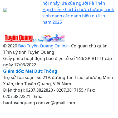
hội nhảy lửa của người Pà Thẻn
Họp triển khai tổ chức chương trình
vinh danh các danh hiệu du lịch
năm 2025
© 2020
Báo Tuyên Quang Online
- Cơ quan chủ quản:
Tỉnh uỷ tỉnh Tuyên Quang
Giấy phép hoạt động báo điện tử số 140/GP-BTTTT cấp
ngày 17/03/2022
Giám đốc: Mai Đức Thông
Trụ sở Tòa soạn: Số 219, đường Tân Trào, phường Minh
Xuân, tỉnh Tuyên Quang, Việt Nam.
Điện thoại: 0207.3822820 - 0207.3817155 / Fax:
0207.3822821 - Email:
baotuyenquang.com.vn@gmail.com