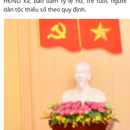
HĐND xã, bảo đảm tỷ lệ nữ, trẻ tuổi, người
dân tộc thiểu số theo quy định.