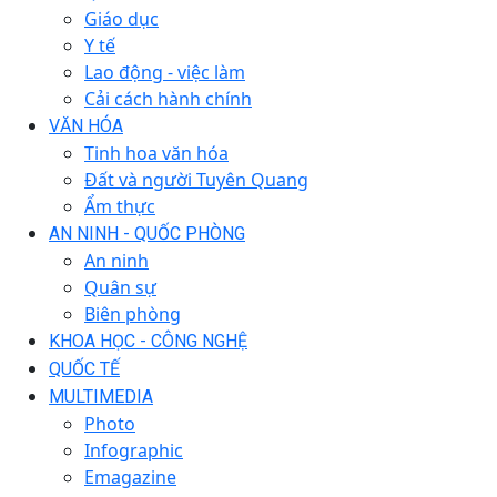
Giáo dục
Y tế
Lao động - việc làm
Cải cách hành chính
VĂN HÓA
Tinh hoa văn hóa
Đất và người Tuyên Quang
Ẩm thực
AN NINH - QUỐC PHÒNG
An ninh
Quân sự
Biên phòng
KHOA HỌC - CÔNG NGHỆ
QUỐC TẾ
MULTIMEDIA
Photo
Infographic
Emagazine