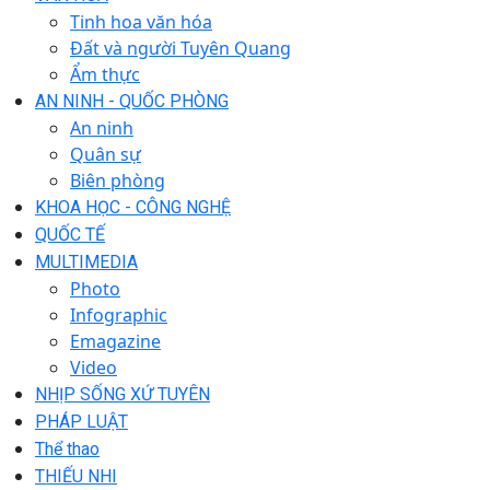
Tinh hoa văn hóa
Đất và người Tuyên Quang
Ẩm thực
AN NINH - QUỐC PHÒNG
An ninh
Quân sự
Biên phòng
KHOA HỌC - CÔNG NGHỆ
QUỐC TẾ
MULTIMEDIA
Photo
Infographic
Emagazine
Video
NHỊP SỐNG XỨ TUYÊN
PHÁP LUẬT
Thể thao
THIẾU NHI