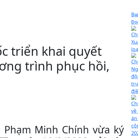
Bạ
Đọc
Ch
Xu
 triển khai quyết
loạ
ương trình phục hồi,
Ch
Ng
độ
tr
điề
Ch
về
án
cô
 Phạm Minh Chính vừa ký
20