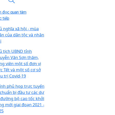
n đọc quan tâm
 tiếp
ủ nghĩa xã hội - mùa
ân của dân tộc và nhân
i
ủ tịch UBND tỉnh
uyễn Văn Sơn thăm,
ng viên một số đơn vị
ực Tết và một số cơ sở
u trị Covid-19
ính phủ họp trực tuyến
 chuẩn bị đầu tư các dự
 đường bộ cao tốc khởi
ng mới giai đoạn 2021 -
25