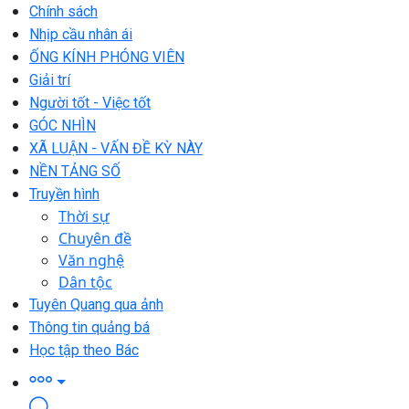
Chính sách
Nhịp cầu nhân ái
ỐNG KÍNH PHÓNG VIÊN
Giải trí
Người tốt - Việc tốt
GÓC NHÌN
XÃ LUẬN - VẤN ĐỀ KỲ NÀY
NỀN TẢNG SỐ
Truyền hình
Thời sự
Chuyên đề
Văn nghệ
Dân tộc
Tuyên Quang qua ảnh
Thông tin quảng bá
Học tập theo Bác