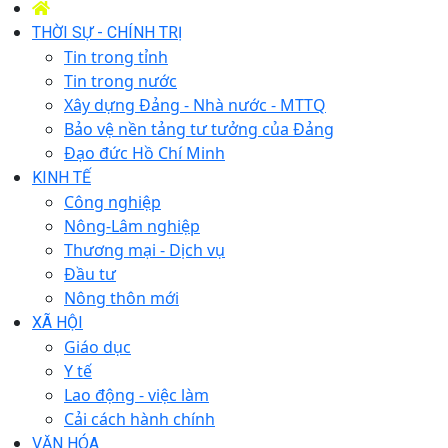
THỜI SỰ - CHÍNH TRỊ
Tin trong tỉnh
Tin trong nước
Xây dựng Đảng - Nhà nước - MTTQ
Bảo vệ nền tảng tư tưởng của Đảng
Đạo đức Hồ Chí Minh
KINH TẾ
Công nghiệp
Nông-Lâm nghiệp
Thương mại - Dịch vụ
Đầu tư
Nông thôn mới
XÃ HỘI
Giáo dục
Y tế
Lao động - việc làm
Cải cách hành chính
VĂN HÓA