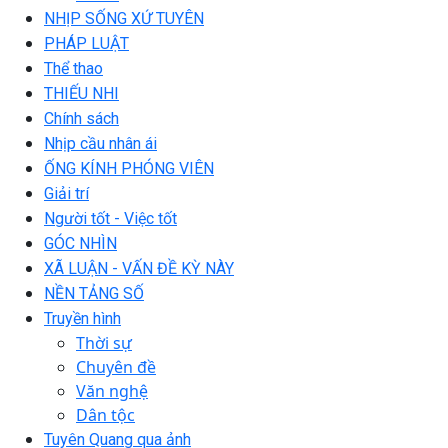
NHỊP SỐNG XỨ TUYÊN
PHÁP LUẬT
Thể thao
THIẾU NHI
Chính sách
Nhịp cầu nhân ái
ỐNG KÍNH PHÓNG VIÊN
Giải trí
Người tốt - Việc tốt
GÓC NHÌN
XÃ LUẬN - VẤN ĐỀ KỲ NÀY
NỀN TẢNG SỐ
Truyền hình
Thời sự
Chuyên đề
Văn nghệ
Dân tộc
Tuyên Quang qua ảnh