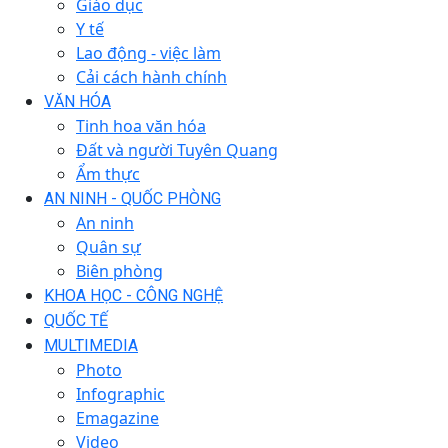
Giáo dục
Y tế
Lao động - việc làm
Cải cách hành chính
VĂN HÓA
Tinh hoa văn hóa
Đất và người Tuyên Quang
Ẩm thực
AN NINH - QUỐC PHÒNG
An ninh
Quân sự
Biên phòng
KHOA HỌC - CÔNG NGHỆ
QUỐC TẾ
MULTIMEDIA
Photo
Infographic
Emagazine
Video