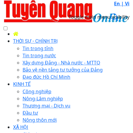
En |
Vi
Toggle main menu visibility
THỜI SỰ - CHÍNH TRỊ
Tin trong tỉnh
Tin trong nước
Xây dựng Đảng - Nhà nước - MTTQ
Bảo vệ nền tảng tư tưởng của Đảng
Đạo đức Hồ Chí Minh
KINH TẾ
Công nghiệp
Nông-Lâm nghiệp
Thương mại - Dịch vụ
Đầu tư
Nông thôn mới
XÃ HỘI