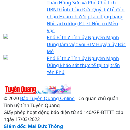
Thào Hồng Sơn và Phó Chủ tịch
UBND tỉnh Trần Đức Quý dự Lễ đón
nhận Huân chương Lao động hạng
Nhì tại trường PTDT Nội trú Mèo
Vạc
Phó Bí thư Tỉnh ủy Nguyễn Mạnh
Dũng làm việc với BTV Huyện ủy Bắc
Mê
Phó Bí thư Tỉnh ủy Nguyễn Mạnh
Dũng khảo sát thực tế tại thị trấn
Yên Phú
© 2020
Báo Tuyên Quang Online
- Cơ quan chủ quản:
Tỉnh uỷ tỉnh Tuyên Quang
Giấy phép hoạt động báo điện tử số 140/GP-BTTTT cấp
ngày 17/03/2022
Giám đốc: Mai Đức Thông