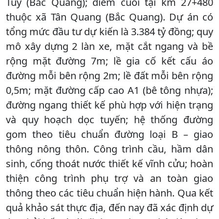
Tuy (Bắc Quang); điểm cuối tại km 27+480
thuộc xã Tân Quang (Bắc Quang). Dự án có
tổng mức đầu tư dự kiến là 3.384 tỷ đồng; quy
mô xây dựng 2 làn xe, mặt cắt ngang và bề
rộng mặt đường 7m; lề gia cố kết cấu áo
đường mỗi bên rộng 2m; lề đất mỗi bên rộng
0,5m; mặt đường cấp cao A1 (bê tông nhựa);
đường ngang thiết kế phù hợp với hiện trạng
và quy hoạch dọc tuyến; hệ thống đường
gom theo tiêu chuẩn đường loại B – giao
thông nông thôn. Công trình cầu, hầm dân
sinh, cống thoát nước thiết kế vĩnh cửu; hoàn
thiện công trình phụ trợ và an toàn giao
thông theo các tiêu chuẩn hiện hành. Qua kết
quả khảo sát thực địa, đến nay đã xác định dự