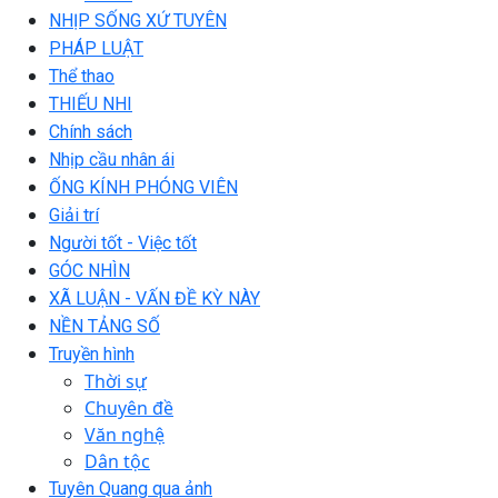
NHỊP SỐNG XỨ TUYÊN
PHÁP LUẬT
Thể thao
THIẾU NHI
Chính sách
Nhịp cầu nhân ái
ỐNG KÍNH PHÓNG VIÊN
Giải trí
Người tốt - Việc tốt
GÓC NHÌN
XÃ LUẬN - VẤN ĐỀ KỲ NÀY
NỀN TẢNG SỐ
Truyền hình
Thời sự
Chuyên đề
Văn nghệ
Dân tộc
Tuyên Quang qua ảnh