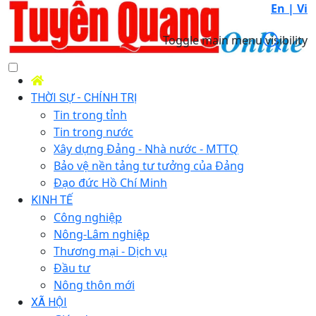
En |
Vi
Toggle main menu visibility
THỜI SỰ - CHÍNH TRỊ
Tin trong tỉnh
Tin trong nước
Xây dựng Đảng - Nhà nước - MTTQ
Bảo vệ nền tảng tư tưởng của Đảng
Đạo đức Hồ Chí Minh
KINH TẾ
Công nghiệp
Nông-Lâm nghiệp
Thương mại - Dịch vụ
Đầu tư
Nông thôn mới
XÃ HỘI