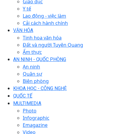
Giáo dục
Y tế
Lao động - việc làm
Cải cách hành chính
VĂN HÓA
Tinh hoa văn hóa
Đất và người Tuyên Quang
Ẩm thực
AN NINH - QUỐC PHÒNG
An ninh
Quân sự
Biên phòng
KHOA HỌC - CÔNG NGHỆ
QUỐC TẾ
MULTIMEDIA
Photo
Infographic
Emagazine
Video