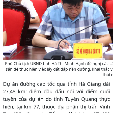
Phó Chủ tịch UBND tỉnh Hà Thị Minh Hạnh đề nghị các cấp,
sản để thực hiện việc lấy đất đắp nền đường, khai thác v
thải 
Dự án đường cao tốc qua tỉnh Hà Giang dài
27,48 km; điểm đầu đấu nối với điểm cuối
tuyến của dự án do tỉnh Tuyên Quang thực
hiện, tại km 77, thuộc địa phận thị trấn Vĩnh