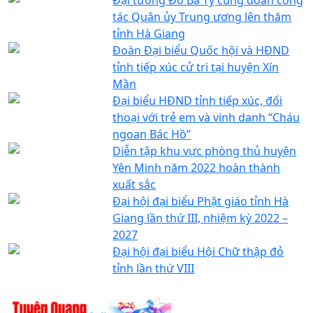
tác Quân ủy Trung ương lên thăm
tỉnh Hà Giang
Đoàn Đại biểu Quốc hội và HĐND
tỉnh tiếp xúc cử tri tại huyện Xín
Mần
Đại biểu HĐND tỉnh tiếp xúc, đối
thoại với trẻ em và vinh danh “Cháu
ngoan Bác Hồ”
Diễn tập khu vực phòng thủ huyện
Yên Minh năm 2022 hoàn thành
xuất sắc
Đại hội đại biểu Phật giáo tỉnh Hà
Giang lần thứ III, nhiệm kỳ 2022 –
2027
Đại hội đại biểu Hội Chữ thập đỏ
tỉnh lần thứ VIII