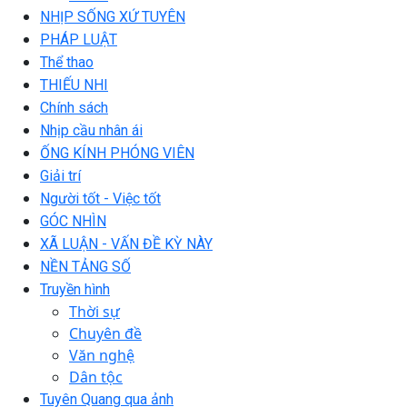
NHỊP SỐNG XỨ TUYÊN
PHÁP LUẬT
Thể thao
THIẾU NHI
Chính sách
Nhịp cầu nhân ái
ỐNG KÍNH PHÓNG VIÊN
Giải trí
Người tốt - Việc tốt
GÓC NHÌN
XÃ LUẬN - VẤN ĐỀ KỲ NÀY
NỀN TẢNG SỐ
Truyền hình
Thời sự
Chuyên đề
Văn nghệ
Dân tộc
Tuyên Quang qua ảnh