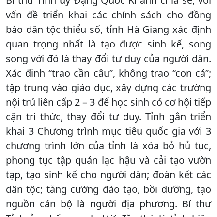
Bí thư Tỉnh ủy Đặng Quốc Khánh chia sẻ, với
vấn đề triển khai các chính sách cho đồng
bào dân tộc thiểu số, tỉnh Hà Giang xác định
quan trọng nhất là tạo được sinh kế, song
song với đó là thay đổi tư duy của người dân.
Xác định “trao cần câu”, không trao “con cá”;
tập trung vào giáo dục, xây dựng các trường
nội trú liên cấp 2 – 3 để học sinh có cơ hội tiếp
cận tri thức, thay đổi tư duy. Tỉnh gắn triển
khai 3 Chương trình mục tiêu quốc gia với 3
chương trình lớn của tỉnh là xóa bỏ hủ tục,
phong tục tập quán lạc hậu và cải tạo vườn
tạp, tạo sinh kế cho người dân; đoàn kết các
dân tộc; tăng cường đào tạo, bồi dưỡng, tạo
nguồn cán bộ là người địa phương. Bí thư