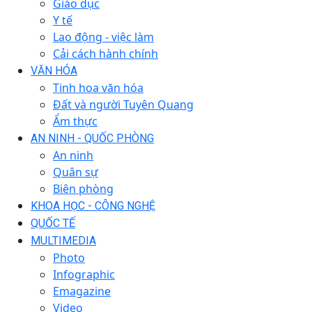
Giáo dục
Y tế
Lao động - việc làm
Cải cách hành chính
VĂN HÓA
Tinh hoa văn hóa
Đất và người Tuyên Quang
Ẩm thực
AN NINH - QUỐC PHÒNG
An ninh
Quân sự
Biên phòng
KHOA HỌC - CÔNG NGHỆ
QUỐC TẾ
MULTIMEDIA
Photo
Infographic
Emagazine
Video