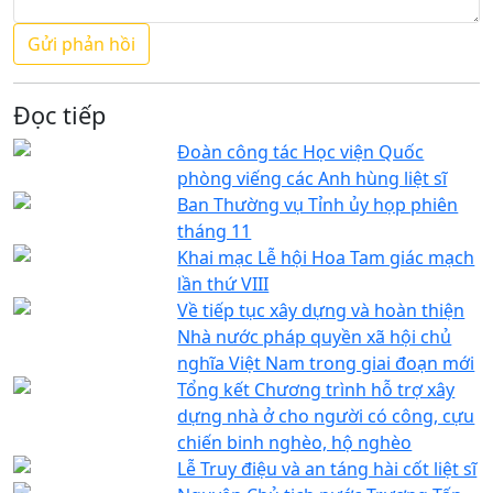
Đọc tiếp
Đoàn công tác Học viện Quốc
phòng viếng các Anh hùng liệt sĩ
Ban Thường vụ Tỉnh ủy họp phiên
tháng 11
Khai mạc Lễ hội Hoa Tam giác mạch
lần thứ VIII
Về tiếp tục xây dựng và hoàn thiện
Nhà nước pháp quyền xã hội chủ
nghĩa Việt Nam trong giai đoạn mới
Tổng kết Chương trình hỗ trợ xây
dựng nhà ở cho người có công, cựu
chiến binh nghèo, hộ nghèo
Lễ Truy điệu và an táng hài cốt liệt sĩ