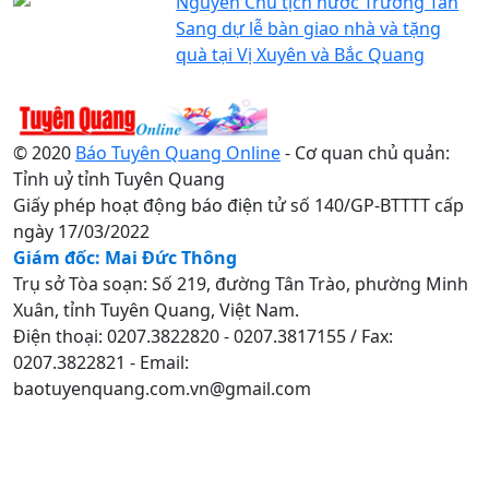
Nguyên Chủ tịch nước Trương Tấn
Sang dự lễ bàn giao nhà và tặng
quà tại Vị Xuyên và Bắc Quang
© 2020
Báo Tuyên Quang Online
- Cơ quan chủ quản:
Tỉnh uỷ tỉnh Tuyên Quang
Giấy phép hoạt động báo điện tử số 140/GP-BTTTT cấp
ngày 17/03/2022
Giám đốc: Mai Đức Thông
Trụ sở Tòa soạn: Số 219, đường Tân Trào, phường Minh
Xuân, tỉnh Tuyên Quang, Việt Nam.
Điện thoại: 0207.3822820 - 0207.3817155 / Fax:
0207.3822821 - Email:
baotuyenquang.com.vn@gmail.com