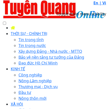
En |
Vi
Toggle main menu visibility
THỜI SỰ - CHÍNH TRỊ
Tin trong tỉnh
Tin trong nước
Xây dựng Đảng - Nhà nước - MTTQ
Bảo vệ nền tảng tư tưởng của Đảng
Đạo đức Hồ Chí Minh
KINH TẾ
Công nghiệp
Nông-Lâm nghiệp
Thương mại - Dịch vụ
Đầu tư
Nông thôn mới
XÃ HỘI