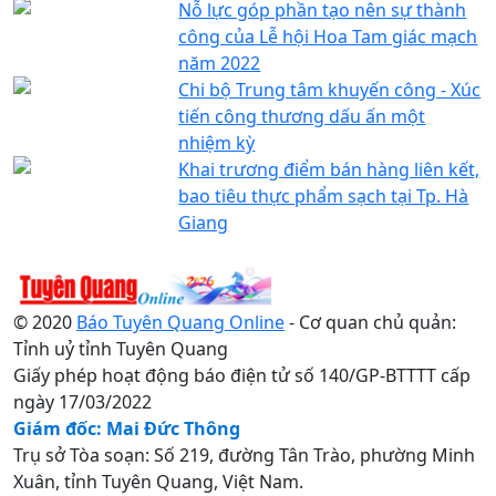
Nỗ lực góp phần tạo nên sự thành
công của Lễ hội Hoa Tam giác mạch
năm 2022
Chi bộ Trung tâm khuyến công - Xúc
tiến công thương dấu ấn một
nhiệm kỳ
Khai trương điểm bán hàng liên kết,
bao tiêu thực phẩm sạch tại Tp. Hà
Giang
© 2020
Báo Tuyên Quang Online
- Cơ quan chủ quản:
Tỉnh uỷ tỉnh Tuyên Quang
Giấy phép hoạt động báo điện tử số 140/GP-BTTTT cấp
ngày 17/03/2022
Giám đốc: Mai Đức Thông
Trụ sở Tòa soạn: Số 219, đường Tân Trào, phường Minh
Xuân, tỉnh Tuyên Quang, Việt Nam.