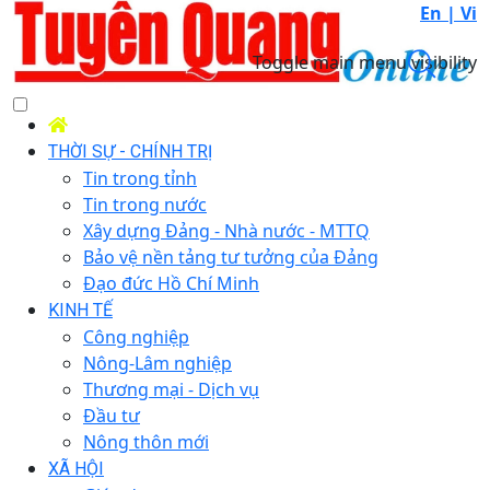
En |
Vi
Toggle main menu visibility
THỜI SỰ - CHÍNH TRỊ
Tin trong tỉnh
Tin trong nước
Xây dựng Đảng - Nhà nước - MTTQ
Bảo vệ nền tảng tư tưởng của Đảng
Đạo đức Hồ Chí Minh
KINH TẾ
Công nghiệp
Nông-Lâm nghiệp
Thương mại - Dịch vụ
Đầu tư
Nông thôn mới
XÃ HỘI