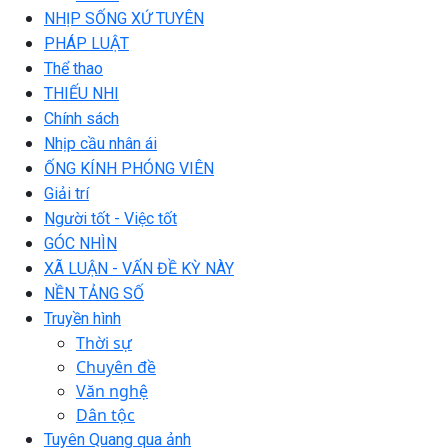
NHỊP SỐNG XỨ TUYÊN
PHÁP LUẬT
Thể thao
THIẾU NHI
Chính sách
Nhịp cầu nhân ái
ỐNG KÍNH PHÓNG VIÊN
Giải trí
Người tốt - Việc tốt
GÓC NHÌN
XÃ LUẬN - VẤN ĐỀ KỲ NÀY
NỀN TẢNG SỐ
Truyền hình
Thời sự
Chuyên đề
Văn nghệ
Dân tộc
Tuyên Quang qua ảnh