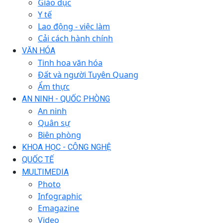
Giáo dục
Y tế
Lao động - việc làm
Cải cách hành chính
VĂN HÓA
Tinh hoa văn hóa
Đất và người Tuyên Quang
Ẩm thực
AN NINH - QUỐC PHÒNG
An ninh
Quân sự
Biên phòng
KHOA HỌC - CÔNG NGHỆ
QUỐC TẾ
MULTIMEDIA
Photo
Infographic
Emagazine
Video