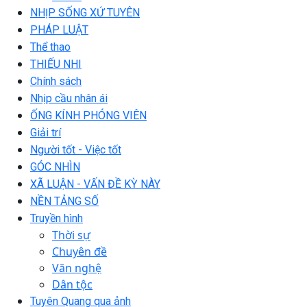
NHỊP SỐNG XỨ TUYÊN
PHÁP LUẬT
Thể thao
THIẾU NHI
Chính sách
Nhịp cầu nhân ái
ỐNG KÍNH PHÓNG VIÊN
Giải trí
Người tốt - Việc tốt
GÓC NHÌN
XÃ LUẬN - VẤN ĐỀ KỲ NÀY
NỀN TẢNG SỐ
Truyền hình
Thời sự
Chuyên đề
Văn nghệ
Dân tộc
Tuyên Quang qua ảnh