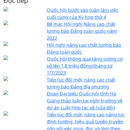
Đọc tiếp
Quốc hội bước vào tuần làm việc
cuối cùng của Kỳ họp thứ 4
Bế mạc Hội nghị Nâng cao chất
lượng báo Đảng toàn quốc năm
2022
Hội nghị nâng cao chất lượng báo
Đảng toàn quốc
Quốc hội thông qua tăng lương cơ
sở lên 1,8 triệu đồng/tháng từ
1/7/2023
Tiếp tục đổi mới, nâng cao chất
lượng báo Đảng địa phương
Đoàn Đại biểu Quốc hội tỉnh Hà
Giang thảo luận tại nghị trường về
dự án Luật Hợp tác xã (sửa đổi)
Tiếp tục đổi mới, nâng cao năng lực
định hướng, hiệu quả tuyên truyền
gắn với việc mua, đọc và làm theo