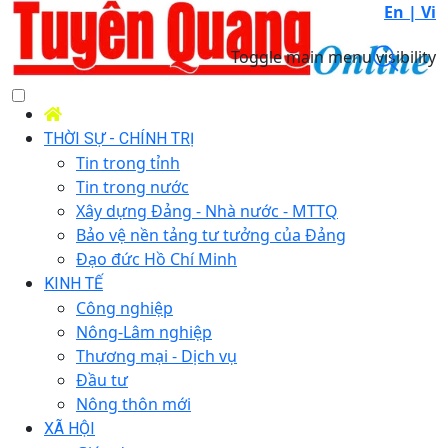
En |
Vi
Toggle main menu visibility
THỜI SỰ - CHÍNH TRỊ
Tin trong tỉnh
Tin trong nước
Xây dựng Đảng - Nhà nước - MTTQ
Bảo vệ nền tảng tư tưởng của Đảng
Đạo đức Hồ Chí Minh
KINH TẾ
Công nghiệp
Nông-Lâm nghiệp
Thương mại - Dịch vụ
Đầu tư
Nông thôn mới
XÃ HỘI