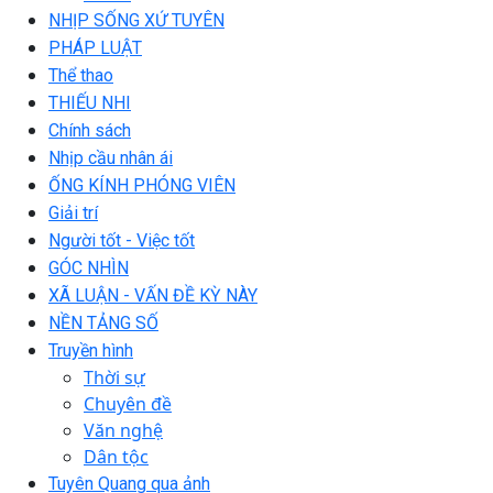
NHỊP SỐNG XỨ TUYÊN
PHÁP LUẬT
Thể thao
THIẾU NHI
Chính sách
Nhịp cầu nhân ái
ỐNG KÍNH PHÓNG VIÊN
Giải trí
Người tốt - Việc tốt
GÓC NHÌN
XÃ LUẬN - VẤN ĐỀ KỲ NÀY
NỀN TẢNG SỐ
Truyền hình
Thời sự
Chuyên đề
Văn nghệ
Dân tộc
Tuyên Quang qua ảnh