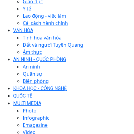
Giáo dục
Y tế
Lao động - việc làm
Cải cách hành chính
VĂN HÓA
Tinh hoa văn hóa
Đất và người Tuyên Quang
Ẩm thực
AN NINH - QUỐC PHÒNG
An ninh
Quân sự
Biên phòng
KHOA HỌC - CÔNG NGHỆ
QUỐC TẾ
MULTIMEDIA
Photo
Infographic
Emagazine
Video