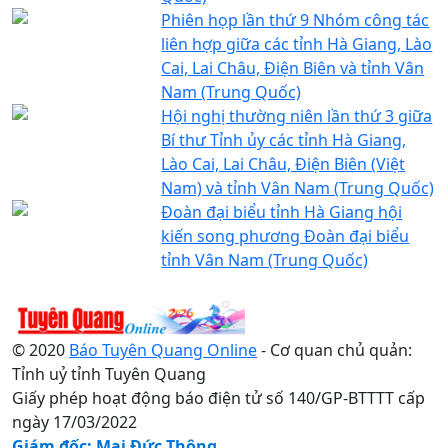
Phiên họp lần thứ 9 Nhóm công tác
liên hợp giữa các tỉnh Hà Giang, Lào
Cai, Lai Châu, Điện Biên và tỉnh Vân
Nam (Trung Quốc)
Hội nghị thường niên lần thứ 3 giữa
Bí thư Tỉnh ủy các tỉnh Hà Giang,
Lào Cai, Lai Châu, Điện Biên (Việt
Nam) và tỉnh Vân Nam (Trung Quốc)
Đoàn đại biểu tỉnh Hà Giang hội
kiến song phương Đoàn đại biểu
tỉnh Vân Nam (Trung Quốc)
© 2020
Báo Tuyên Quang Online
- Cơ quan chủ quản:
Tỉnh uỷ tỉnh Tuyên Quang
Giấy phép hoạt động báo điện tử số 140/GP-BTTTT cấp
ngày 17/03/2022
Giám đốc: Mai Đức Thông