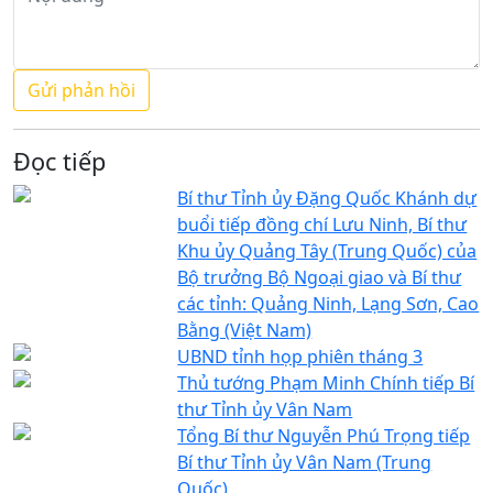
Đọc tiếp
Bí thư Tỉnh ủy Đặng Quốc Khánh dự
buổi tiếp đồng chí Lưu Ninh, Bí thư
Khu ủy Quảng Tây (Trung Quốc) của
Bộ trưởng Bộ Ngoại giao và Bí thư
các tỉnh: Quảng Ninh, Lạng Sơn, Cao
Bằng (Việt Nam)
UBND tỉnh họp phiên tháng 3
Thủ tướng Phạm Minh Chính tiếp Bí
thư Tỉnh ủy Vân Nam
Tổng Bí thư Nguyễn Phú Trọng tiếp
Bí thư Tỉnh ủy Vân Nam (Trung
Quốc)