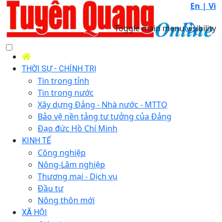
En |
Vi
Toggle main menu visibility
THỜI SỰ - CHÍNH TRỊ
Tin trong tỉnh
Tin trong nước
Xây dựng Đảng - Nhà nước - MTTQ
Bảo vệ nền tảng tư tưởng của Đảng
Đạo đức Hồ Chí Minh
KINH TẾ
Công nghiệp
Nông-Lâm nghiệp
Thương mại - Dịch vụ
Đầu tư
Nông thôn mới
XÃ HỘI