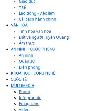
Giáo dục
Y tế
Lao động - việc làm
Cải cách hành chính
VĂN HÓA
Tinh hoa văn hóa
Đất và người Tuyên Quang
Ẩm thực
AN NINH - QUỐC PHÒNG
An ninh
Quân sự
Biên phòng
KHOA HỌC - CÔNG NGHỆ
QUỐC TẾ
MULTIMEDIA
Photo
Infographic
Emagazine
Video