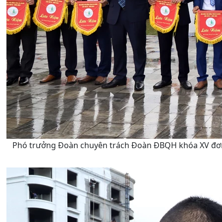
Phó trưởng Đoàn chuyên trách Đoàn ĐBQH khóa XV đơn v