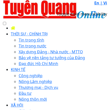
En |
Vi
Toggle main menu visibility
THỜI SỰ - CHÍNH TRỊ
Tin trong tỉnh
Tin trong nước
Xây dựng Đảng - Nhà nước - MTTQ
Bảo vệ nền tảng tư tưởng của Đảng
Đạo đức Hồ Chí Minh
KINH TẾ
Công nghiệp
Nông-Lâm nghiệp
Thương mại - Dịch vụ
Đầu tư
Nông thôn mới
XÃ HỘI