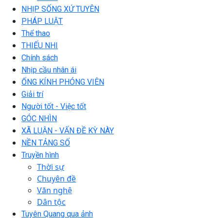
NHỊP SỐNG XỨ TUYÊN
PHÁP LUẬT
Thể thao
THIẾU NHI
Chính sách
Nhịp cầu nhân ái
ỐNG KÍNH PHÓNG VIÊN
Giải trí
Người tốt - Việc tốt
GÓC NHÌN
XÃ LUẬN - VẤN ĐỀ KỲ NÀY
NỀN TẢNG SỐ
Truyền hình
Thời sự
Chuyên đề
Văn nghệ
Dân tộc
Tuyên Quang qua ảnh