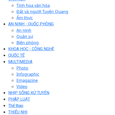
Tinh hoa văn hóa
Đất và người Tuyên Quang
Ẩm thực
AN NINH - QUỐC PHÒNG
An ninh
Quân sự
Biên phòng
KHOA HỌC - CÔNG NGHỆ
QUỐC TẾ
MULTIMEDIA
Photo
Infographic
Emagazine
Video
NHỊP SỐNG XỨ TUYÊN
PHÁP LUẬT
Thể thao
THIẾU NHI