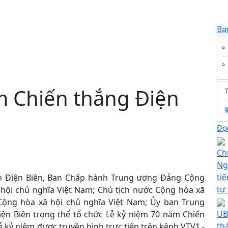
Bạ
m Chiến thắng Điện
T
Đọc
Ch
Ng
ti
ỉnh Điện Biên, Ban Chấp hành Trung ương Đảng Cộng
tư
hội chủ nghĩa Việt Nam; Chủ tịch nước Cộng hòa xã
Cộng hòa xã hội chủ nghĩa Việt Nam; Ủy ban Trung
UB
iện Biên trọng thể tổ chức Lễ kỷ niệm 70 năm Chiến
th
ễ kỷ niệm được truyền hình trực tiếp trên kênh VTV1 -