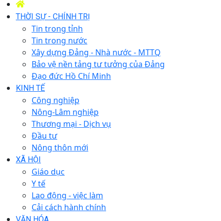
THỜI SỰ - CHÍNH TRỊ
Tin trong tỉnh
Tin trong nước
Xây dựng Đảng - Nhà nước - MTTQ
Bảo vệ nền tảng tư tưởng của Đảng
Đạo đức Hồ Chí Minh
KINH TẾ
Công nghiệp
Nông-Lâm nghiệp
Thương mại - Dịch vụ
Đầu tư
Nông thôn mới
XÃ HỘI
Giáo dục
Y tế
Lao động - việc làm
Cải cách hành chính
VĂN HÓA