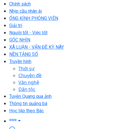
Chính sách
Nhịp cầu nhân ái
ỐNG KÍNH PHÓNG VIÊN
Giải trí
Người tốt - Việc tốt
GÓC NHÌN
XÃ LUẬN - VẤN ĐỀ KỲ NÀY
NỀN TẢNG SỐ
Truyền hình
Thời sự
Chuyên đề
Văn nghệ
Dân tộc
Tuyên Quang qua ảnh
Thông tin quảng bá
Học tập theo Bác