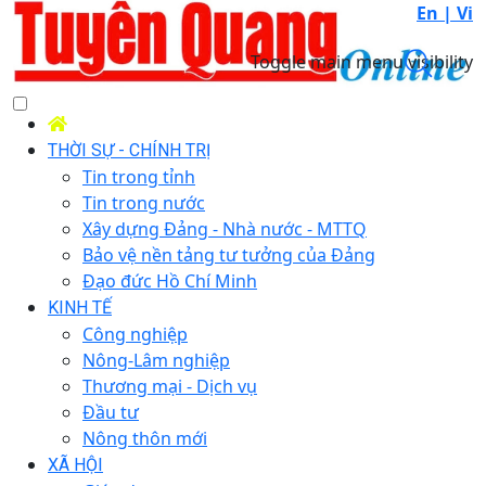
En |
Vi
Toggle main menu visibility
THỜI SỰ - CHÍNH TRỊ
Tin trong tỉnh
Tin trong nước
Xây dựng Đảng - Nhà nước - MTTQ
Bảo vệ nền tảng tư tưởng của Đảng
Đạo đức Hồ Chí Minh
KINH TẾ
Công nghiệp
Nông-Lâm nghiệp
Thương mại - Dịch vụ
Đầu tư
Nông thôn mới
XÃ HỘI