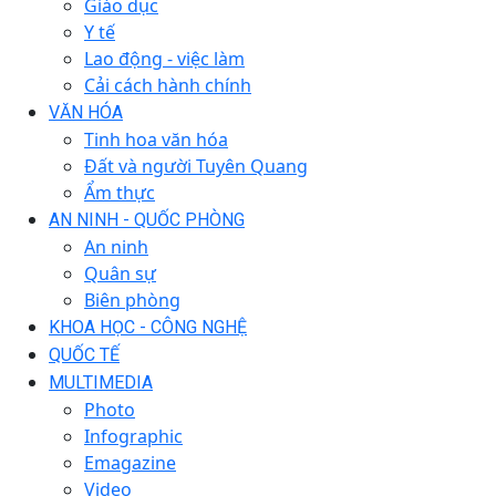
Giáo dục
Y tế
Lao động - việc làm
Cải cách hành chính
VĂN HÓA
Tinh hoa văn hóa
Đất và người Tuyên Quang
Ẩm thực
AN NINH - QUỐC PHÒNG
An ninh
Quân sự
Biên phòng
KHOA HỌC - CÔNG NGHỆ
QUỐC TẾ
MULTIMEDIA
Photo
Infographic
Emagazine
Video