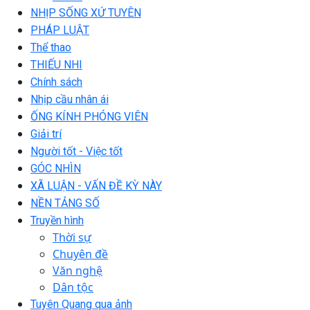
NHỊP SỐNG XỨ TUYÊN
PHÁP LUẬT
Thể thao
THIẾU NHI
Chính sách
Nhịp cầu nhân ái
ỐNG KÍNH PHÓNG VIÊN
Giải trí
Người tốt - Việc tốt
GÓC NHÌN
XÃ LUẬN - VẤN ĐỀ KỲ NÀY
NỀN TẢNG SỐ
Truyền hình
Thời sự
Chuyên đề
Văn nghệ
Dân tộc
Tuyên Quang qua ảnh