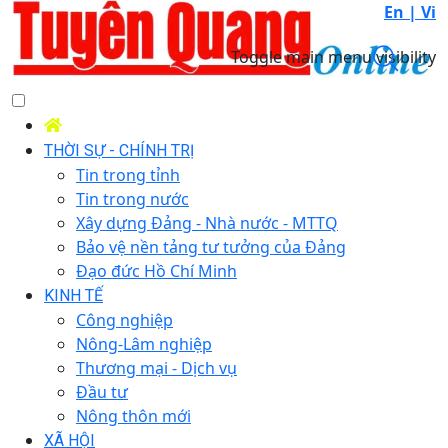
En |
Vi
Toggle main menu visibility
THỜI SỰ - CHÍNH TRỊ
Tin trong tỉnh
Tin trong nước
Xây dựng Đảng - Nhà nước - MTTQ
Bảo vệ nền tảng tư tưởng của Đảng
Đạo đức Hồ Chí Minh
KINH TẾ
Công nghiệp
Nông-Lâm nghiệp
Thương mại - Dịch vụ
Đầu tư
Nông thôn mới
XÃ HỘI