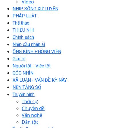
Video
NHỊP SỐNG XỨ TUYÊN
PHÁP LUẬT
Thể thao
THIẾU NHI
Chính sách
Nhịp cầu nhân ái
ỐNG KÍNH PHÓNG VIÊN
Giải trí
Người tốt - Việc tốt
GÓC NHÌN
XÃ LUẬN - VẤN ĐỀ KỲ NÀY
NỀN TẢNG SỐ
Truyền hình
Thời sự
Chuyên đề
Văn nghệ
Dân tộc