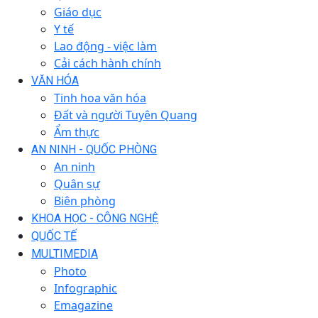
Giáo dục
Y tế
Lao động - việc làm
Cải cách hành chính
VĂN HÓA
Tinh hoa văn hóa
Đất và người Tuyên Quang
Ẩm thực
AN NINH - QUỐC PHÒNG
An ninh
Quân sự
Biên phòng
KHOA HỌC - CÔNG NGHỆ
QUỐC TẾ
MULTIMEDIA
Photo
Infographic
Emagazine