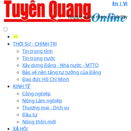
En |
Vi
Toggle main menu visibility
THỜI SỰ - CHÍNH TRỊ
Tin trong tỉnh
Tin trong nước
Xây dựng Đảng - Nhà nước - MTTQ
Bảo vệ nền tảng tư tưởng của Đảng
Đạo đức Hồ Chí Minh
KINH TẾ
Công nghiệp
Nông-Lâm nghiệp
Thương mại - Dịch vụ
Đầu tư
Nông thôn mới
XÃ HỘI