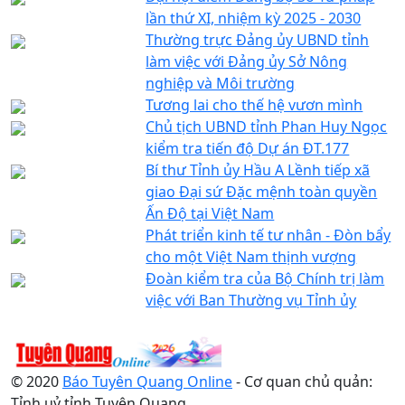
lần thứ XI, nhiệm kỳ 2025 - 2030
Thường trực Đảng ủy UBND tỉnh
làm việc với Đảng ủy Sở Nông
nghiệp và Môi trường
Tương lai cho thế hệ vươn mình
Chủ tịch UBND tỉnh Phan Huy Ngọc
kiểm tra tiến độ Dự án ĐT.177
Bí thư Tỉnh ủy Hầu A Lềnh tiếp xã
giao Đại sứ Đặc mệnh toàn quyền
Ấn Độ tại Việt Nam
Phát triển kinh tế tư nhân - Đòn bẩy
cho một Việt Nam thịnh vượng
Đoàn kiểm tra của Bộ Chính trị làm
việc với Ban Thường vụ Tỉnh ủy
© 2020
Báo Tuyên Quang Online
- Cơ quan chủ quản:
Tỉnh uỷ tỉnh Tuyên Quang