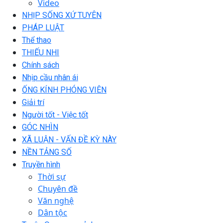
Video
NHỊP SỐNG XỨ TUYÊN
PHÁP LUẬT
Thể thao
THIẾU NHI
Chính sách
Nhịp cầu nhân ái
ỐNG KÍNH PHÓNG VIÊN
Giải trí
Người tốt - Việc tốt
GÓC NHÌN
XÃ LUẬN - VẤN ĐỀ KỲ NÀY
NỀN TẢNG SỐ
Truyền hình
Thời sự
Chuyên đề
Văn nghệ
Dân tộc