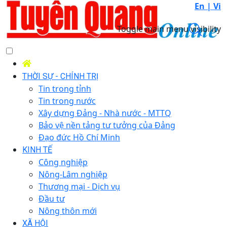
En |
Vi
Toggle main menu visibility
THỜI SỰ - CHÍNH TRỊ
Tin trong tỉnh
Tin trong nước
Xây dựng Đảng - Nhà nước - MTTQ
Bảo vệ nền tảng tư tưởng của Đảng
Đạo đức Hồ Chí Minh
KINH TẾ
Công nghiệp
Nông-Lâm nghiệp
Thương mại - Dịch vụ
Đầu tư
Nông thôn mới
XÃ HỘI