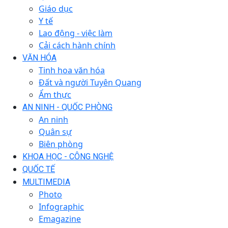
Giáo dục
Y tế
Lao động - việc làm
Cải cách hành chính
VĂN HÓA
Tinh hoa văn hóa
Đất và người Tuyên Quang
Ẩm thực
AN NINH - QUỐC PHÒNG
An ninh
Quân sự
Biên phòng
KHOA HỌC - CÔNG NGHỆ
QUỐC TẾ
MULTIMEDIA
Photo
Infographic
Emagazine